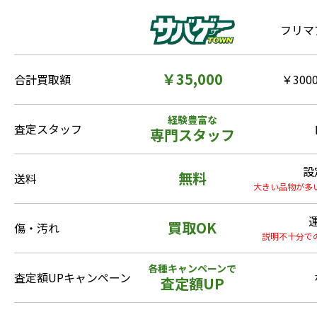
フリマ
￥35,000
合計買取額
￥3000
経験豊富な
査定スタッフ
専門スタッフ
設
無料
送料
大きい品物が多
買取OK
傷・汚れ
説明不十分で
各種キャンペーンで
査定額UPキャンペーン
査定額UP