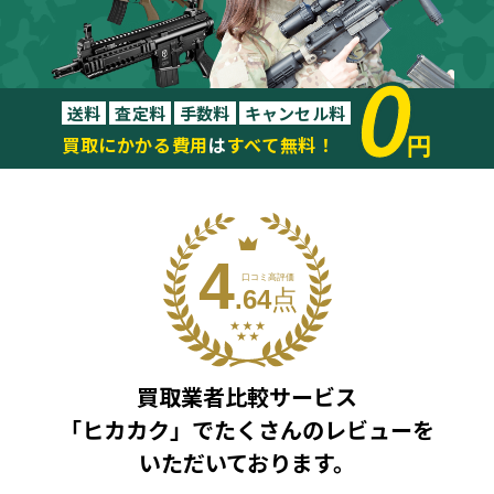
0
送料
査定料
手数料
キャンセル料
円
買取にかかる費用
は
すべて無料！
買取業者比較サービス
「ヒカカク」で
たくさんのレビューを
いただいております。