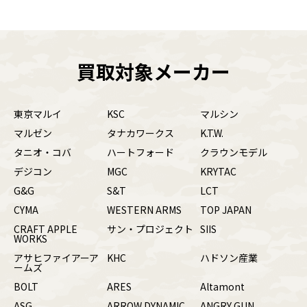
買取対象メーカー
東京マルイ
KSC
マルシン
マルゼン
タナカワークス
K.T.W.
タニオ・コバ
ハートフォード
クラウンモデル
デジコン
MGC
KRYTAC
G&G
S&T
LCT
CYMA
WESTERN ARMS
TOP JAPAN
CRAFT APPLE
サン・プロジェクト
SIIS
WORKS
アサヒファイアーア
KHC
ハドソン産業
ームズ
BOLT
ARES
Altamont
ASG
ARROW DYNAMIC
ANGRY GUN