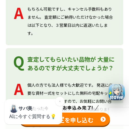
もちろん可能ですし、キャンセル手数料もあり
ません。 査定額にご納得いただけなかった場合
は以下となり、３営業日以内に返送いたしま
す。
査定してもらいたい品物が 大量に
あるのですが大丈夫でしょうか？
個人の方でも法人様でも大歓迎です。 発送に必
要な資材一式をセットにした無料の宅配キット
もご用意しておりますので、お気軽にお問い合
たった
1分
でお申込み完了!
わせ下さい。箱が複数になっても問題ありませ
無料査定
ん！ 送料は、弊社が負担しますので、ご安心く
を申し込む
ださい。