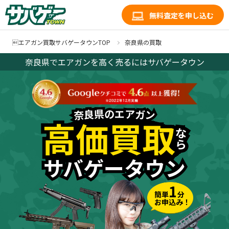
無料査定を申し込む
エアガン買取サバゲータウンTOP
奈良県の買取
奈良県でエアガンを高く売るにはサバゲータウン
県
県
ア
ア
の
の
エ
エ
良
良
ガ
ガ
奈
奈
ン
ン
高価買取
高価買取
な
な
ら
ら
サバゲータウン
サバゲータウン
1
簡単
分
お申込み！