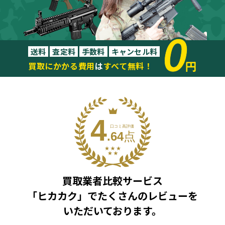
0
送料
査定料
手数料
キャンセル料
円
買取にかかる費用
は
すべて無料！
買取業者比較サービス
「ヒカカク」で
たくさんのレビューを
いただいております。