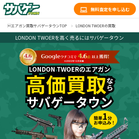
無料査定を申し込む
エアガン買取サバゲータウンTOP
LONDON TWOERの買取
LONDON TWOERを高く売るにはサバゲータウン
LONDON TWOERのエアガン
LONDON TWOERのエアガン
高価買取
高価買取
な
な
ら
ら
サバゲータウン
サバゲータウン
1
簡単
分
お申込み！