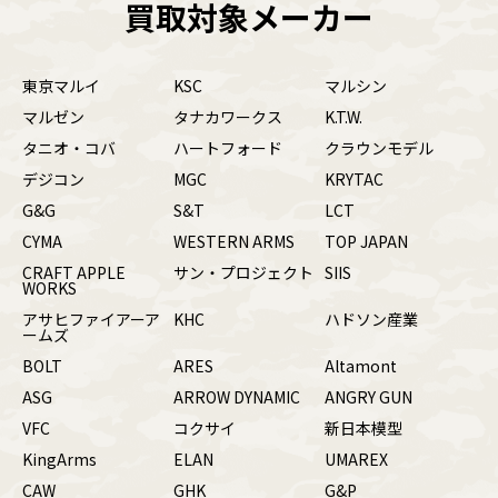
買取対象メーカー
東京マルイ
KSC
マルシン
マルゼン
タナカワークス
K.T.W.
タニオ・コバ
ハートフォード
クラウンモデル
デジコン
MGC
KRYTAC
G&G
S&T
LCT
CYMA
WESTERN ARMS
TOP JAPAN
CRAFT APPLE
サン・プロジェクト
SIIS
WORKS
アサヒファイアーア
KHC
ハドソン産業
ームズ
BOLT
ARES
Altamont
ASG
ARROW DYNAMIC
ANGRY GUN
VFC
コクサイ
新日本模型
KingArms
ELAN
UMAREX
CAW
GHK
G&P