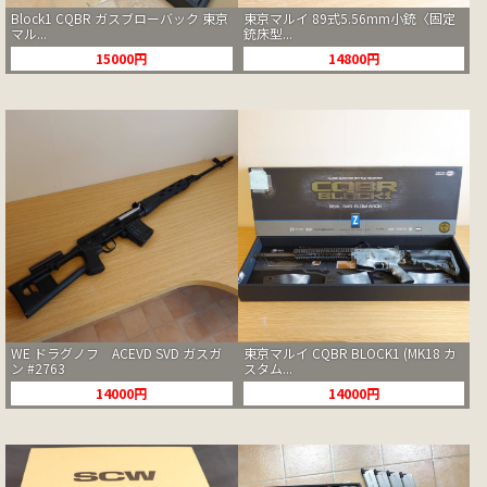
Block1 CQBR ガスブローバック 東京
東京マルイ 89式5.56mm小銃〈固定
マル...
銃床型...
15000円
14800円
WE ドラグノフ ACEVD SVD ガスガ
東京マルイ CQBR BLOCK1 (MK18 カ
ン #2763
スタム...
14000円
14000円