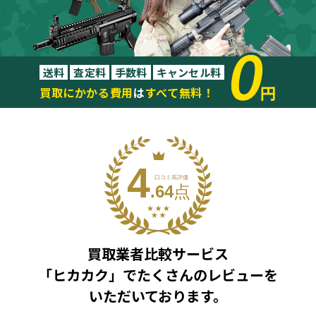
0
送料
査定料
手数料
キャンセル料
円
買取にかかる費用
は
すべて無料！
買取業者比較サービス
「ヒカカク」で
たくさんのレビューを
いただいております。