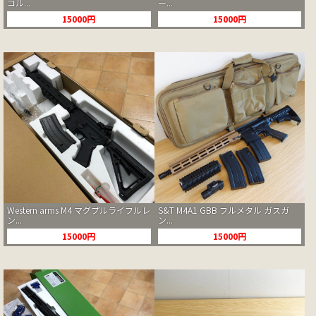
コル...
ー...
15000円
15000円
Western arms M4 マグプルライフルレ
S&T M4A1 GBB フルメタル ガスガ
ン...
ン...
15000円
15000円