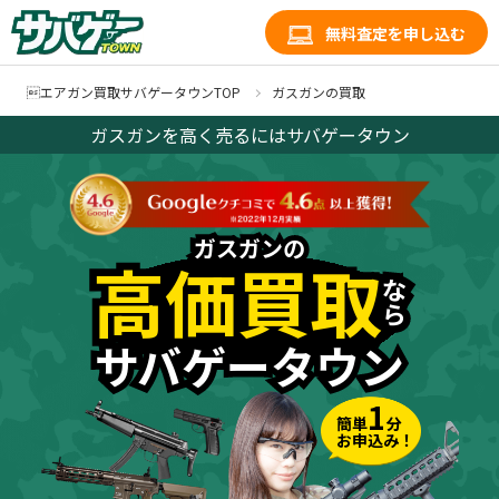
無料査定を申し込む
エアガン買取サバゲータウンTOP
ガスガンの買取
ガスガンを高く売るにはサバゲータウン
ガスガンの
ガスガンの
高価買取
高価買取
な
な
ら
ら
サバゲータウン
サバゲータウン
1
簡単
分
お申込み！