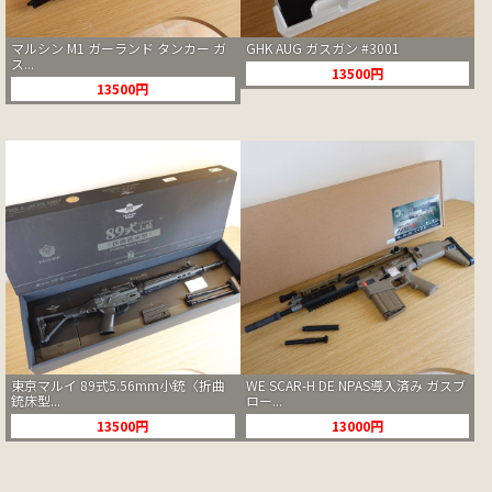
マルシン M1 ガーランド タンカー ガ
GHK AUG ガスガン #3001
ス...
13500円
13500円
東京マルイ 89式5.56mm小銃〈折曲
WE SCAR-H DE NPAS導入済み ガスブ
銃床型...
ロー...
13500円
13000円