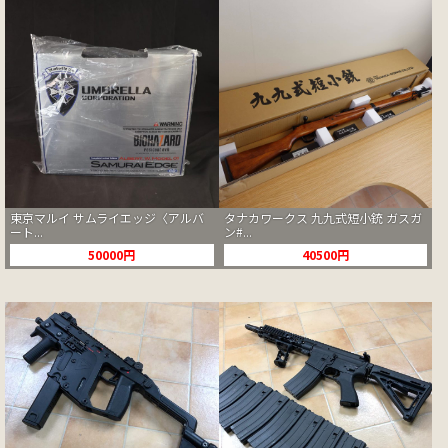
東京マルイ サムライエッジ〈アルバ
タナカワークス 九九式短小銃 ガスガ
ート...
ン#...
50000円
40500円