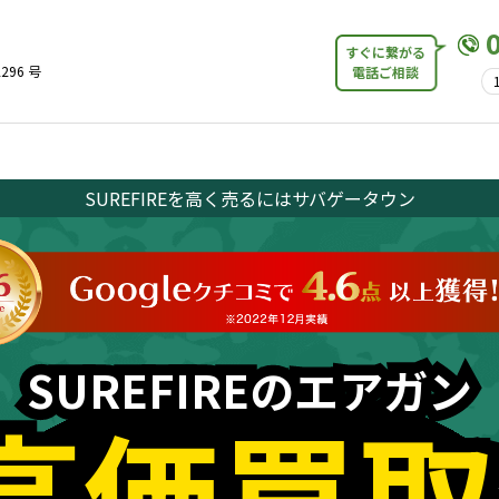
すぐに繋がる
296 号
電話ご相談
SUREFIREを高く売るにはサバゲータウン
SUREFIREのエアガン
SUREFIREのエアガン
高価買取
高価買取