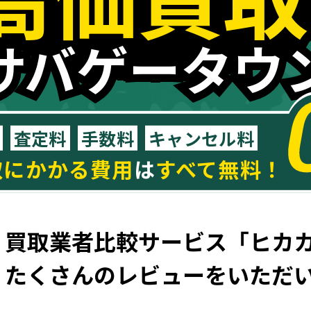
サバゲータウ
サバゲータウ
査定料
手数料
キャンセル料
取にかかる費用
は
すべて無料！
買取業者比較サービス
「ヒカ
たくさんのレビューを
いただ