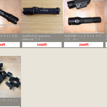
ンドライト E2D
surefire E2D executive
SUREFIRE ハンドライト ブラ
defender フラ...
ック、メー...
00円
5000円
2000円
レプリカ フラッシ