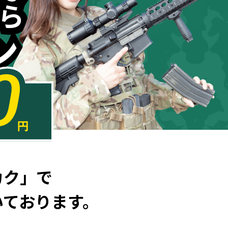
ら
ら
ン
ン
0
円
カク」で
いております。