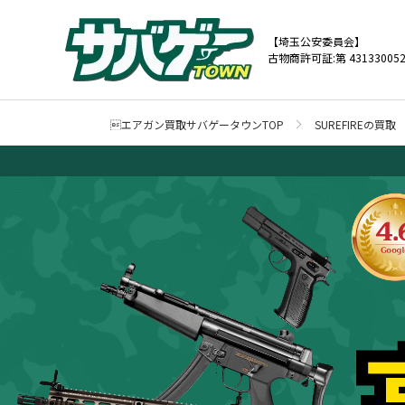
【埼玉公安委員会】
古物商許可証:第 431330052
エアガン買取サバゲータウンTOP
SUREFIREの買取