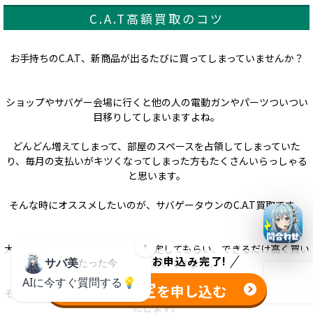
C.A.T高額買取のコツ
お手持ちのC.A.T、新商品が出るたびに買ってしまっていませんか？
ショップやサバゲー会場に行くと他の人の電動ガンやパーツついつい
目移りしてしまいますよね。
どんどん増えてしまって、部屋のスペースを占領してしまっていた
り、毎月の支払いがキツくなってしまった方もたくさんいらっしゃる
と思います。
そんな時にオススメしたいのが、サバゲータウンのC.A.T買取です。
大切なC.A.Tを売る時はしっかり査定してもらい、できるだけ高く買い
たった
1分
でお申込み完了!
取ってもらいたいですよね。
無料査定
を申し込む
そこでサバゲータウンは、C.A.Tが高額査定になるポイントをご紹介い
たします。