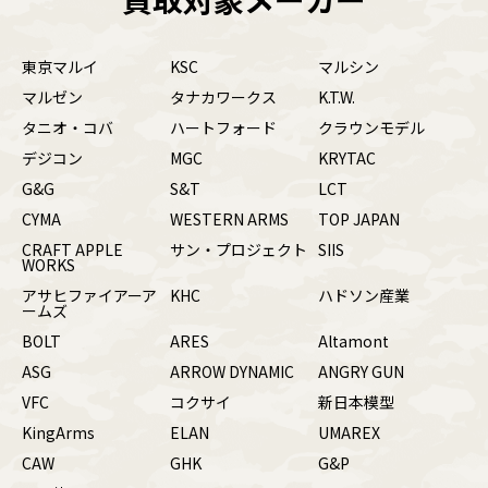
東京マルイ
KSC
マルシン
マルゼン
タナカワークス
K.T.W.
タニオ・コバ
ハートフォード
クラウンモデル
デジコン
MGC
KRYTAC
G&G
S&T
LCT
CYMA
WESTERN ARMS
TOP JAPAN
CRAFT APPLE
サン・プロジェクト
SIIS
WORKS
アサヒファイアーア
KHC
ハドソン産業
ームズ
BOLT
ARES
Altamont
ASG
ARROW DYNAMIC
ANGRY GUN
VFC
コクサイ
新日本模型
KingArms
ELAN
UMAREX
CAW
GHK
G&P