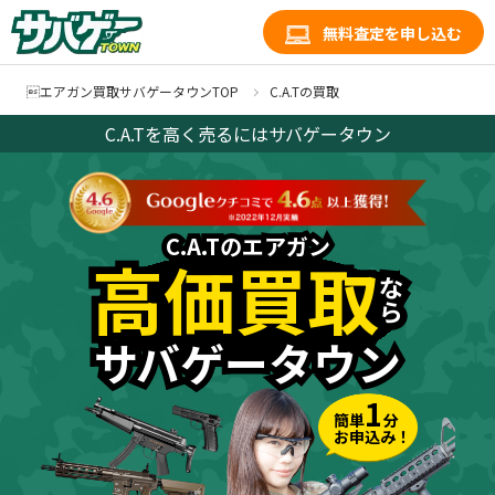
無料査定を申し込む
エアガン買取サバゲータウンTOP
C.A.Tの買取
C.A.Tを高く売るにはサバゲータウン
C.A.Tのエアガン
C.A.Tのエアガン
高価買取
高価買取
な
な
ら
ら
サバゲータウン
サバゲータウン
1
簡単
分
お申込み！