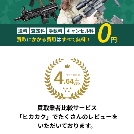
0
送料
査定料
手数料
キャンセル料
円
買取にかかる費用
は
すべて無料！
買取業者比較サービス
「ヒカカク」で
たくさんのレビューを
いただいております。