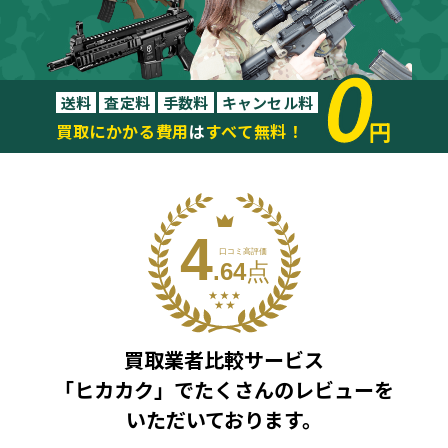
0
送料
査定料
手数料
キャンセル料
円
買取にかかる費用
は
すべて無料！
買取業者比較サービス
「ヒカカク」で
たくさんのレビューを
いただいております。