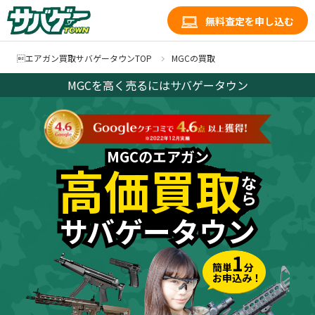
無料査定を申し込む
エアガン買取サバゲータウンTOP
MGCの買取
MGCを高く売るにはサバゲータウン
MGCのエアガン
MGCのエアガン
高価買取
高価買取
な
な
ら
ら
サバゲータウン
サバゲータウン
1
簡単
分
お申込み！