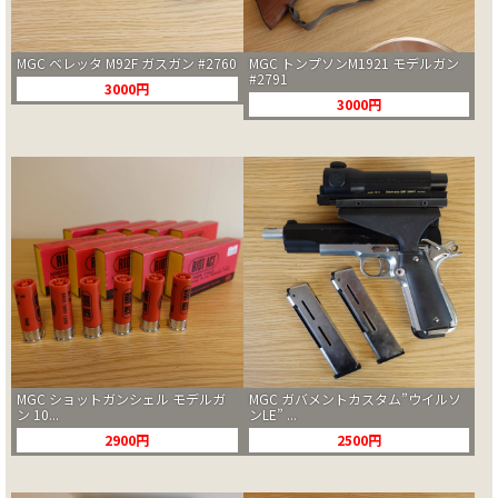
MGC ベレッタ M92F ガスガン #2760
MGC トンプソンM1921 モデルガン
#2791
3000円
3000円
MGC ショットガンシェル モデルガ
MGC ガバメントカスタム”ウイルソ
ン 10...
ンLE” ...
2900円
2500円