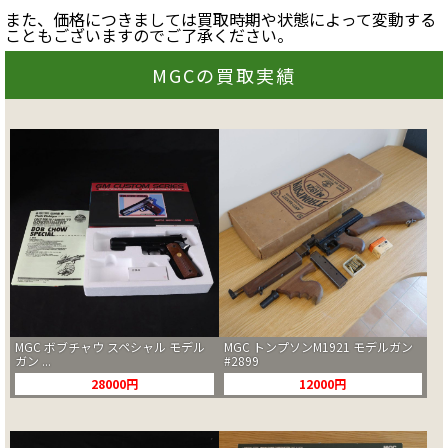
また、価格につきましては買取時期や状態によって変動する
こともございますのでご了承ください。
MGCの買取実績
MGC ボブチャウ スペシャル モデル
MGC トンプソンM1921 モデルガン
ガン ...
#2899
28000円
12000円