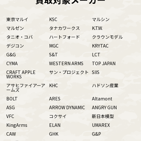
東京マルイ
KSC
マルシン
マルゼン
タナカワークス
K.T.W.
タニオ・コバ
ハートフォード
クラウンモデル
デジコン
MGC
KRYTAC
G&G
S&T
LCT
CYMA
WESTERN ARMS
TOP JAPAN
CRAFT APPLE
サン・プロジェクト
SIIS
WORKS
アサヒファイアーア
KHC
ハドソン産業
ームズ
BOLT
ARES
Altamont
ASG
ARROW DYNAMIC
ANGRY GUN
VFC
コクサイ
新日本模型
KingArms
ELAN
UMAREX
CAW
GHK
G&P