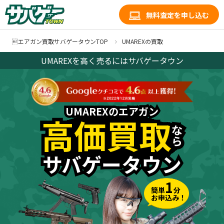
無料査定を申し込む
エアガン買取サバゲータウンTOP
UMAREXの買取
UMAREXを高く売るにはサバゲータウン
UMAREXのエアガン
UMAREXのエアガン
高価買取
高価買取
な
な
ら
ら
サバゲータウン
サバゲータウン
1
簡単
分
お申込み！