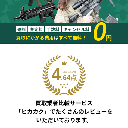
0
送料
査定料
手数料
キャンセル料
円
買取にかかる費用
は
すべて無料！
買取業者比較サービス
「ヒカカク」で
たくさんのレビューを
いただいております。