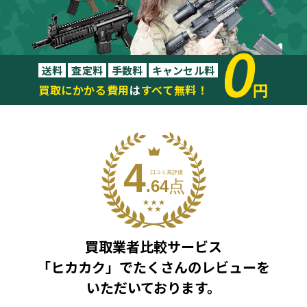
0
送料
査定料
手数料
キャンセル料
円
買取にかかる費用
は
すべて無料！
買取業者比較サービス
「ヒカカク」で
たくさんのレビューを
いただいております。