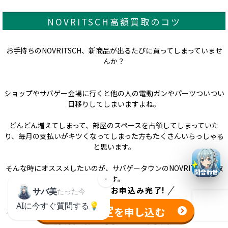
NOVRITSCH高額買取のコツ
お手持ちのNOVRITSCH、新商品が出るたびに買ってしまっていませ
んか？
ショップやサバゲー会場に行くと他の人の電動ガンやパーツついつい
目移りしてしまいますよね。
どんどん増えてしまって、部屋のスペースを占領してしまっていた
り、毎月の支払いがキツくなってしまった方もたくさんいらっしゃる
と思います。
そんな時にオススメしたいのが、サバゲータウンのNOVRITSCH買取
です。
たった
1分
でお申込み完了!
無料査定
を申し込む
大切なNOVRITSCHを売る時はしっかり査定してもらい、できるだけ
高く買い取ってもらいたいですよね。