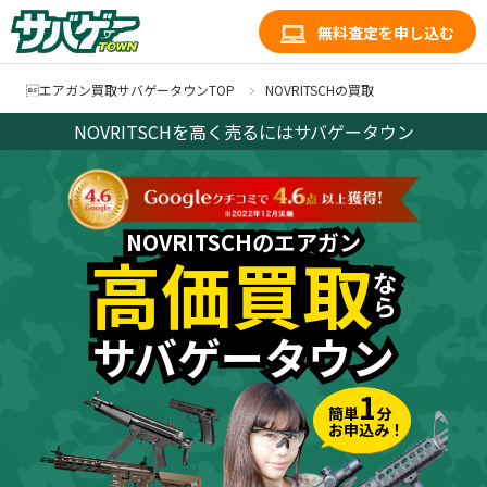
無料査定を申し込む
エアガン買取サバゲータウンTOP
NOVRITSCHの買取
NOVRITSCHを高く売るにはサバゲータウン
NOVRITSCHのエアガン
NOVRITSCHのエアガン
高価買取
高価買取
な
な
ら
ら
サバゲータウン
サバゲータウン
1
簡単
分
お申込み！