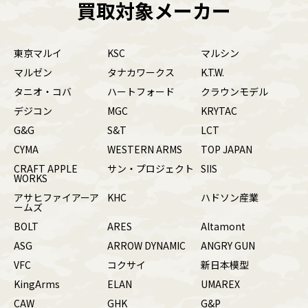
買取対象メーカー
東京マルイ
KSC
マルシン
マルゼン
タナカワークス
K.T.W.
タニオ・コバ
ハートフォード
クラウンモデル
デジコン
MGC
KRYTAC
G&G
S&T
LCT
CYMA
WESTERN ARMS
TOP JAPAN
CRAFT APPLE
サン・プロジェクト
SIIS
WORKS
アサヒファイアーア
KHC
ハドソン産業
ームズ
BOLT
ARES
Altamont
ASG
ARROW DYNAMIC
ANGRY GUN
VFC
コクサイ
新日本模型
KingArms
ELAN
UMAREX
CAW
GHK
G&P