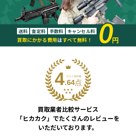
0
送料
査定料
手数料
キャンセル料
円
買取にかかる費用
は
すべて無料！
買取業者比較サービス
「ヒカカク」で
たくさんのレビューを
いただいております。