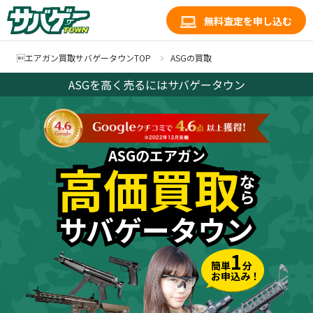
無料査定を申し込む
エアガン買取サバゲータウンTOP
ASGの買取
ASGを高く売るにはサバゲータウン
ASGのエアガン
ASGのエアガン
高価買取
高価買取
な
な
ら
ら
サバゲータウン
サバゲータウン
1
簡単
分
お申込み！