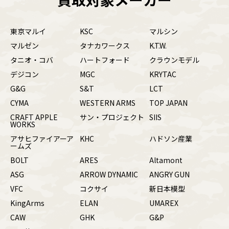
東京マルイ
KSC
マルシン
マルゼン
タナカワークス
K.T.W.
タニオ・コバ
ハートフォード
クラウンモデル
デジコン
MGC
KRYTAC
G&G
S&T
LCT
CYMA
WESTERN ARMS
TOP JAPAN
CRAFT APPLE
サン・プロジェクト
SIIS
WORKS
アサヒファイアーア
KHC
ハドソン産業
ームズ
BOLT
ARES
Altamont
ASG
ARROW DYNAMIC
ANGRY GUN
VFC
コクサイ
新日本模型
KingArms
ELAN
UMAREX
CAW
GHK
G&P