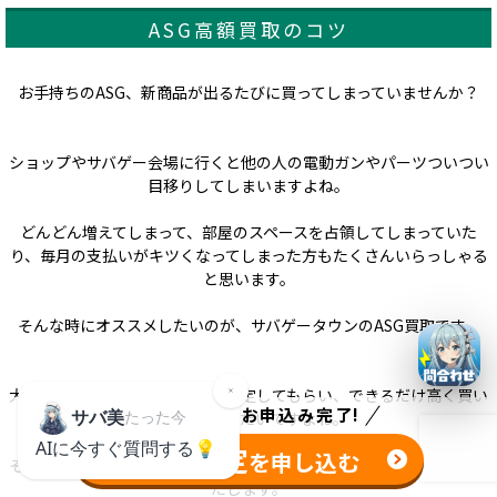
ASG高額買取のコツ
お手持ちのASG、新商品が出るたびに買ってしまっていませんか？
ショップやサバゲー会場に行くと他の人の電動ガンやパーツついつい
目移りしてしまいますよね。
どんどん増えてしまって、部屋のスペースを占領してしまっていた
り、毎月の支払いがキツくなってしまった方もたくさんいらっしゃる
と思います。
そんな時にオススメしたいのが、サバゲータウンのASG買取です。
大切なASGを売る時はしっかり査定してもらい、できるだけ高く買い
たった
1分
でお申込み完了!
取ってもらいたいですよね。
無料査定
を申し込む
そこでサバゲータウンは、ASGが高額査定になるポイントをご紹介い
たします。