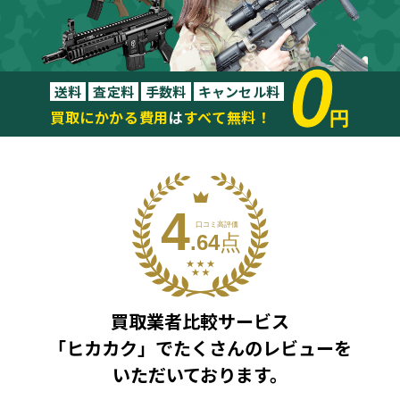
0
送料
査定料
手数料
キャンセル料
円
買取にかかる費用
は
すべて無料！
買取業者比較サービス
「ヒカカク」で
たくさんのレビューを
いただいております。