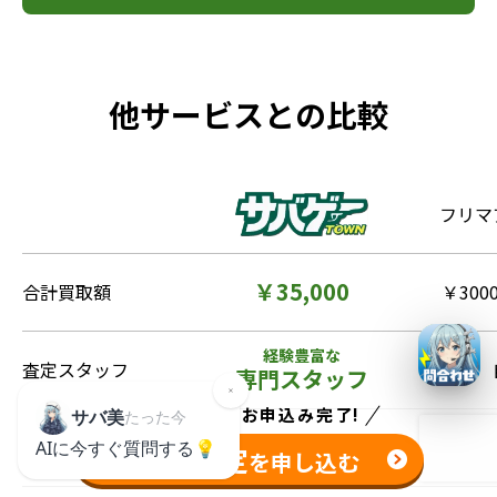
他サービスとの比較
フリマ
￥35,000
合計買取額
￥3000
経験豊富な
査定スタッフ
専門スタッフ
たった
1分
でお申込み完了!
設
無料
送料
無料査定
を申し込む
大きい品物が多