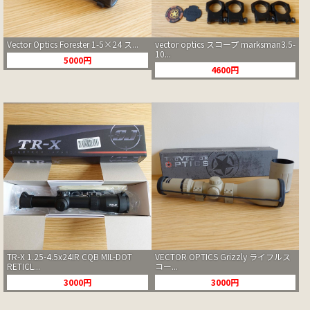
Vector Optics Forester 1-5×24 ス...
vector optics スコープ marksman3.5-
10...
5000円
4600円
TR-X 1.25-4.5x24IR CQB MIL-DOT
VECTOR OPTICS Grizzly ライフルス
RETICL...
コー...
3000円
3000円