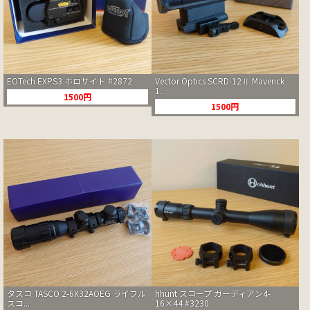
EOTech EXPS3 ホロサイト #2872
Vector Optics SCRD-12Ⅱ Maverick
1...
1500円
1500円
タスコ TASCO 2-6X32AOEG ライフル
hhunt スコープ ガーディアン4-
スコ...
16×44 #3230