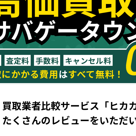
サバゲータウ
サバゲータウ
査定料
手数料
キャンセル料
取にかかる費用
は
すべて無料！
買取業者比較サービス
「ヒカ
たくさんのレビューを
いただ