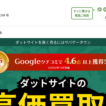
すぐに繋がる
296 号
電話ご相談
取
ダットサイトを高く売るにはサバゲータウン
ダットサイトの
ダットサイトの
高価買取
高価買取