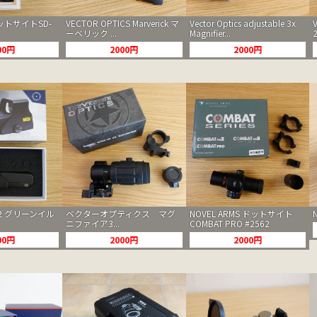
ットサイトSD-
VECTOR OPTICS Marverick マ
Vector Optics adjustable 3x
ーベリック ...
Magnifier...
00円
2000円
2000円
2 グリーンイル
ベクターオプティクス マグ
NOVEL ARMS ドットサイト
ニファイア3...
COMBAT PRO #2562
00円
2000円
2000円