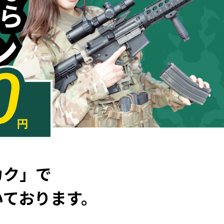
ら
ら
ン
ン
0
円
カク」で
いております。