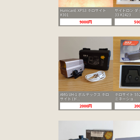
HurricanE XPS3 ホロサイト
サイトロン ダ
#301
33 #2423
9000円
50
AMG UH-1 ボルテックス ホロ
ホロサイト 55
サイト (ド...
ミネーショ...
2000円
20