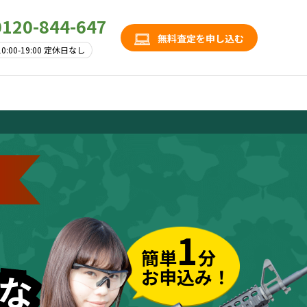
0120-844-647
無料査定を申し込む
10:00-19:00 定休日なし
1
簡単
分
お申込み！
な
な