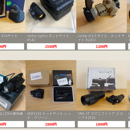
S3 ホロサイト
vector optics ダットサイト
comp m3スタイル ドットサ
#541
イト #2432
00円
1500円
1200円
LCERA 緑外線
VERY100 ドットサイト レッ
VMX-3T マグニファイア スコ
ド・グリーン...
ープ #2926
00円
1000円
1000円