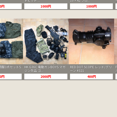
トヒット ...
10×42 フロ...
00円
1000円
1000円
闘服3点セットS
HK G36C 電動ガンBOYS マガ
RED DOT SCOPE レッド/グリ
ジン欠品 ゴ...
ーン #321
00円
2000円
400円