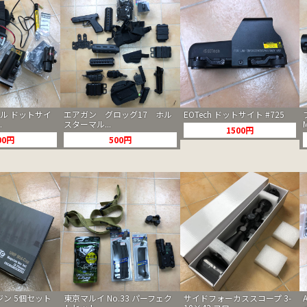
カル ドットサイ
エアガン グロッグ17 ホル
EOTech ドットサイト #725
.
スターマル...
1500円
00円
500円
ガジン 5個セット
東京マルイ No.33 パーフェク
サイドフォーカススコープ 3-