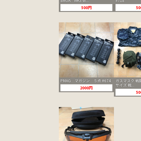
8MOA MK3 W...
#718
500円
5
PMAG マガジン ５点 #674
ガスマスク 戦
サイズ 戦...
2000円
5