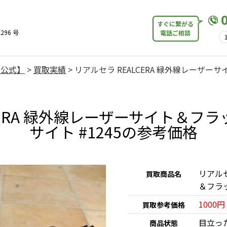
すぐに繋がる
296 号
電話ご相談
【公式】
>
買取実績
>
リアルセラ REALCERA 緑外線レーザ
CERA 緑外線レーザーサイト＆フ
サイト #1245の参考価格
リアルセ
買取商品名
＆フラッ
1000円
買取参考価格
目立っ
商品状態