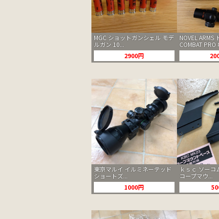
MGC ショットガンシェル モデ
NOVEL ARM
ルガン 10...
COMBAT PRO 
2900円
20
東京マルイ イルミネーテッド
ｋｓｃ ソーコ
ショートズ...
コープマウ...
1000円
5