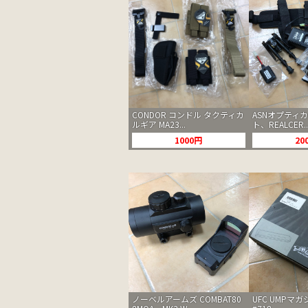
CONDOR コンドル タクティカ
ASNオプティ
ルギア MA23...
ト、REALCER..
1000円
20
ノーベルアームズ COMBAT80
UFC UMPマ