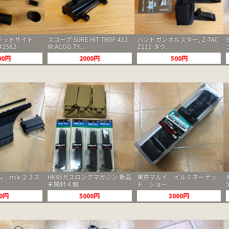
S ドットサイト
スコープ SURE HIT TRDF 432
ハンドガンホルスター, Z-TAC
#2562
IR ACOG TY...
Z111 タク...
00円
2000円
500円
ム ｍｋ２３ス
HK45ガスロングマガジン 新品
東京マルイ イルミネーテッ
未開封４個...
ド ショー...
00円
5000円
3000円