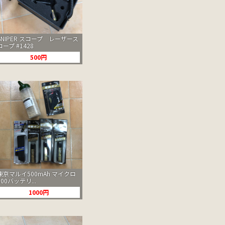
SNIPER スコープ レーザース
コープ #1428
500円
東京マルイ500mAh マイクロ
500バッテリ...
1000円