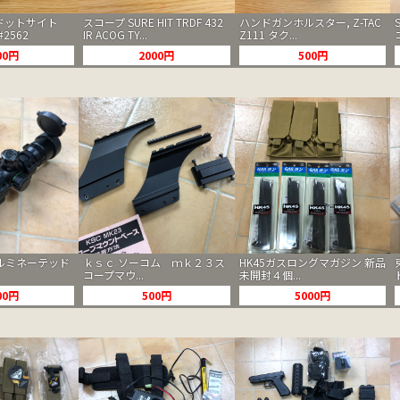
S ドットサイト
スコープ SURE HIT TRDF 432
ハンドガンホルスター, Z-TAC
#2562
IR ACOG TY...
Z111 タク...
00円
2000円
500円
ルミネーテッド
ｋｓｃ ソーコム ｍｋ２３ス
HK45ガスロングマガジン 新品
コープマウ...
未開封４個...
00円
500円
5000円