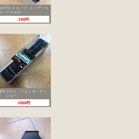
SNIPER スコープ レーザース
コープ #1428
500円
東京マルイ イルミネーテッ
ド ショー...
3000円