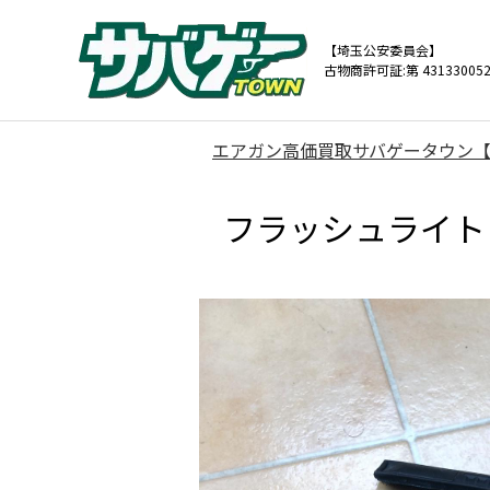
【埼玉公安委員会】
古物商許可証:第 431330052
エアガン高価買取サバゲータウン
フラッシュライト S