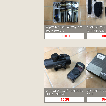
東京マルイ500mAh マイクロ
CONDOR コ
500バッテリ...
ルギア MA23...
1000円
10
ノーベルアームズ COMBAT80
UFC UMPマ
8MOA MK3 W...
#718
500円
5