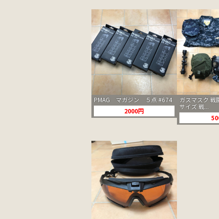
PMAG マガジン ５点 #674
ガスマスク 戦
サイズ 戦...
2000円
5