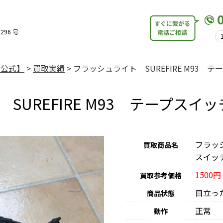
すぐに繋がる
296 号
電話ご相談
【公式】
>
買取実績
>
フラッシュライト SUREFIRE M93 テー
UREFIRE M93 テープスイッ
フラッシ
買取商品名
スイッチ
1500円
買取参考価格
目立っ
商品状態
正常
動作