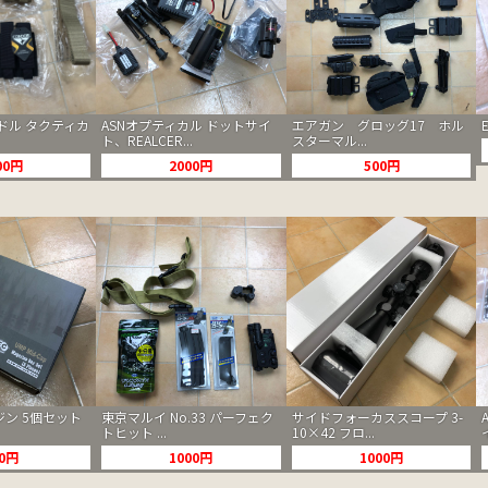
ンドル タクティカ
ASNオプティカル ドットサイ
エアガン グロッグ17 ホル
ト、REALCER...
スターマル...
00円
2000円
500円
ガジン 5個セット
東京マルイ No.33 パーフェク
サイドフォーカススコープ 3-
トヒット ...
10×42 フロ...
00円
1000円
1000円