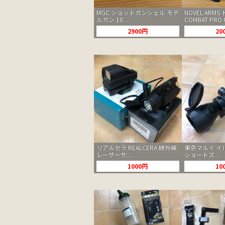
MGC ショットガンシェル モデ
NOVEL ARM
ルガン 10...
COMBAT PRO 
2900円
20
リアルセラ REALCERA 緑外線
東京マルイ イ
レーザーサ...
ショートズ...
1000円
10