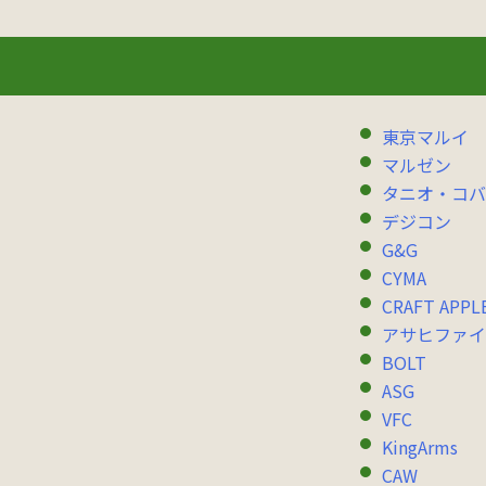
東京マルイ
マルゼン
タニオ・コバ
デジコン
G&G
CYMA
CRAFT APPL
アサヒファイ
BOLT
ASG
VFC
KingArms
CAW