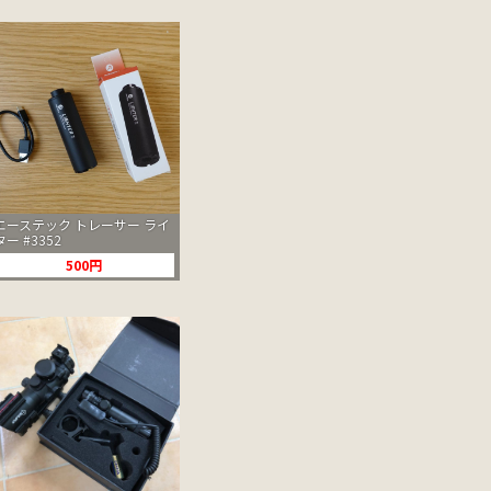
エーステック トレーサー ライ
ター #3352
500円