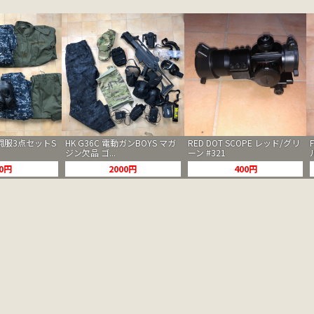
闘服3点セットS
HK G36C 電動ガンBOYS マガ
RED DOT SCOPE レッド/グリ
ジン欠品 ゴ...
ーン #321
00円
2000円
400円