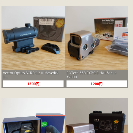
Vector Optics SCRD-12Ⅱ Maverick
EOTech 558 EXPS-3 ホロサイト
1...
#2890
1500円
1200円