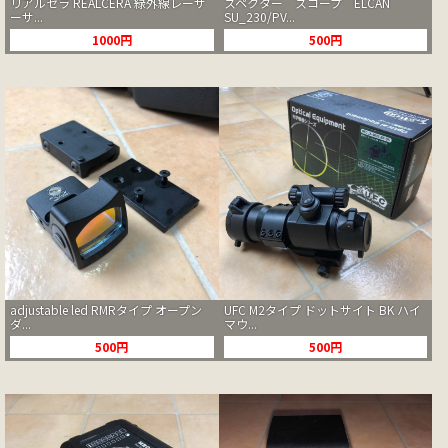
リアルセラ REALCERA 緑外線レーザ
スペクター スコープ ELCAN
ーサ...
SU_230/PV...
1000円
500円
adjustable led RMRタイプ オープン
UFC M2タイプ ドットサイト BK ハイ
ダ...
マウ...
500円
500円