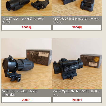
VMX-3T マグニファイア スコープ
VECTOR OPTICS Marverick マーベリ
#2926
ック ...
1000円
2000円
Vector Optics adjustable 3x
Vector Optics Nautilus SCRD-26 ドッ
Magnifier...
ト...
2000円
2000円