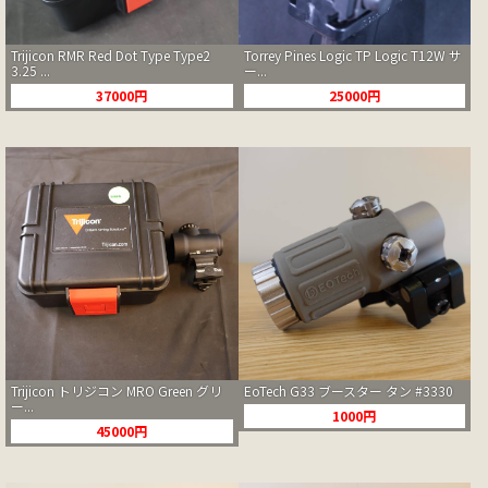
Trijicon RMR Red Dot Type Type2
Torrey Pines Logic TP Logic T12W サ
3.25 ...
ー...
37000円
25000円
Trijicon トリジコン MRO Green グリ
EoTech G33 ブースター タン #3330
ー...
1000円
45000円