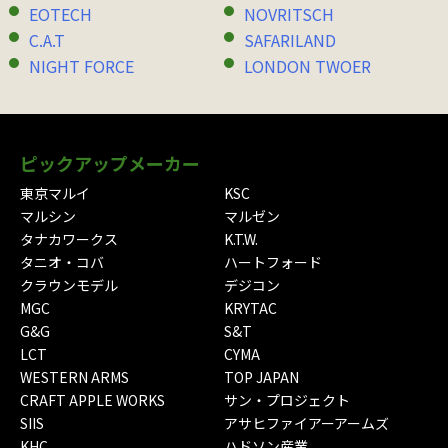
EOTECH
NOVRITSCH
C.A.T
SAFARILAND
NIGHT FORCE
LONDON TWOER
ピックアップメーカー
東京マルイ
KSC
マルシン
マルゼン
タナカワークス
K.T.W.
タニオ・コバ
ハートフォード
クラウンモデル
デジコン
MGC
KRYTAC
G&G
S&T
LCT
CYMA
WESTERN ARMS
TOP JAPAN
CRAFT APPLE WORKS
サン・プロジェクト
SIIS
アサヒファイアーアームズ
KHC
ハドソン産業