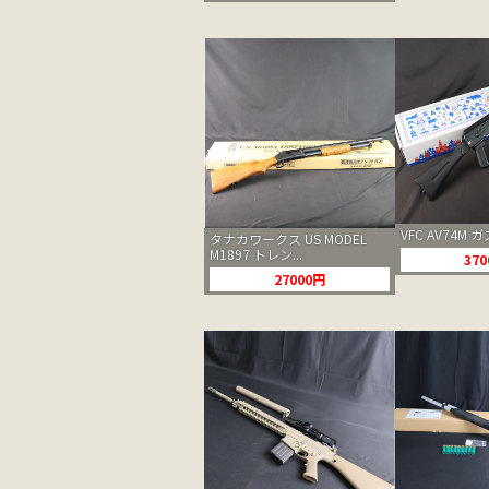
VFC AV74M 
タナカワークス US MODEL
M1897 トレン...
37
27000円