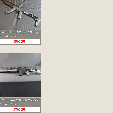
NOVRITSCH SSQ 22 ノブリッ
チ ガスガン ...
35000円
VFC Umarex G3A3 ガスガンガ
スブローバ...
37000円