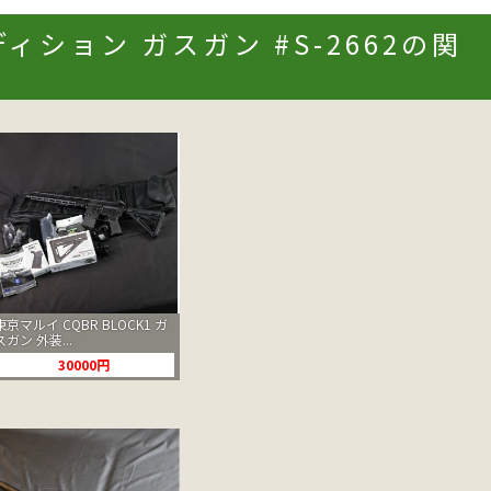
ジエディション ガスガン #S-2662の関
東京マルイ CQBR BLOCK1 ガ
スガン 外装...
30000円