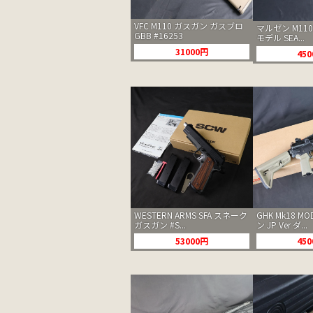
VFC M110 ガスガン ガスブロ
マルゼン M11
GBB #16253
モデル SEA...
31000円
45
WESTERN ARMS SFA スネーク
GHK Mk18 M
ガスガン #S...
ン JP Ver ダ...
53000円
45