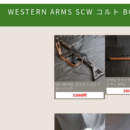
WESTERN ARMS SCW コルト 
アサヒファイア
ルサー WA2...
VFC FN FNC ガスガン ガスブ
ローバック ...
30
32000円