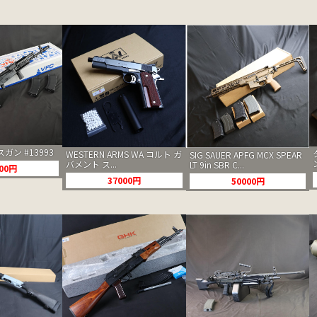
ガスガン #13993
WESTERN ARMS WA コルト ガ
SIG SAUER APFG MCX SPEAR
バメント ス...
LT 9in SBR C...
000円
37000円
50000円