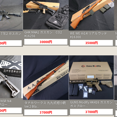
GHK M4A1 ガスガン CO2
WE WE m14 リアルウッド
177E2 ガスガン
#16256
#16300
30000円
35000円
000円
 NSR N4
GUNS Modify HK416 ガスガン
タナカワークス 九九式短小銃
ロー...
ガスブロー...
Ver.2 Bla...
000円
37000円
37000円