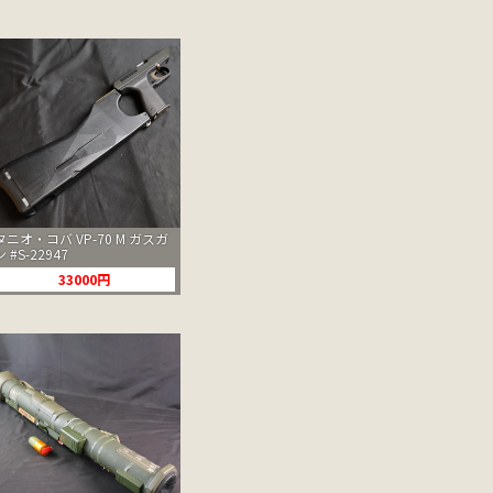
タニオ・コバ VP-70 M ガスガ
ン #S-22947
33000円