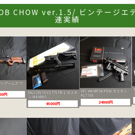
BOB CHOW ver.1.5/ ビンテー
連実績
ーアームズ ワ
VFC HK MP5K PDW ガスガン
FALCON TOYS TTI TR-1 ガスガ
500円
#17708
ン M4 MWS ...
24000円
45000円