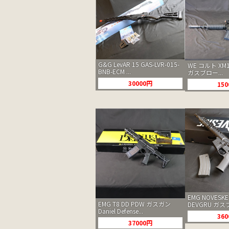
G&G LevAR 15 GAS-LVR-015-
WE コルト XM
BNB-ECM ...
ガスブロー...
30000円
15
EMG NOVESKE
EMG T8 DD PDW ガスガン
DEVGRU ガスブ
Daniel Defense...
36
37000円