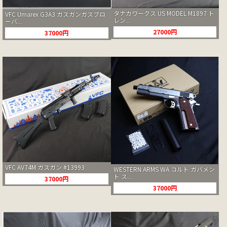
タナカワークス US MODEL M1897 ト
VFC Umarex G3A3 ガスガンガスブロ
レン...
ーバ...
27000円
37000円
VFC AV74M ガスガン #13993
WESTERN ARMS WA コルト ガバメン
ト ス...
37000円
37000円