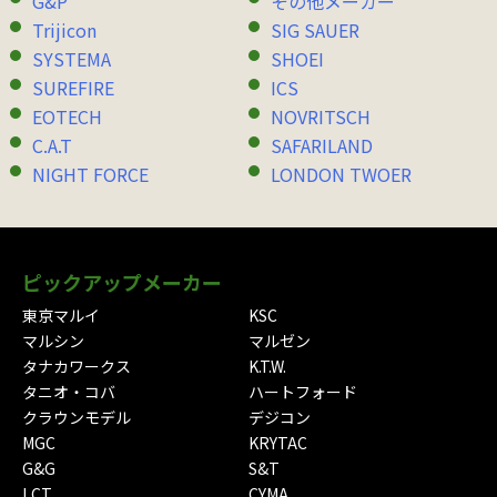
G&P
その他メーカー
Trijicon
SIG SAUER
SYSTEMA
SHOEI
SUREFIRE
ICS
EOTECH
NOVRITSCH
C.A.T
SAFARILAND
NIGHT FORCE
LONDON TWOER
ピックアップメーカー
東京マルイ
KSC
マルシン
マルゼン
タナカワークス
K.T.W.
タニオ・コバ
ハートフォード
クラウンモデル
デジコン
MGC
KRYTAC
G&G
S&T
LCT
CYMA