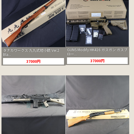
GUNS Modify HK416 ガスガン ガスブ
タナカワークス 九九式短小銃 Ver.2
ロー...
Bla...
37000円
37000円