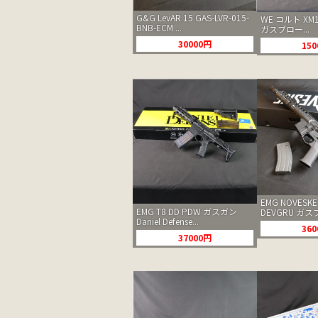
G&G LevAR 15 GAS-LVR-015-
WE コルト XM
BNB-ECM ...
ガスブロー...
30000円
15
EMG NOVESKE
EMG T8 DD PDW ガスガン
DEVGRU ガスブ
Daniel Defense...
36
37000円