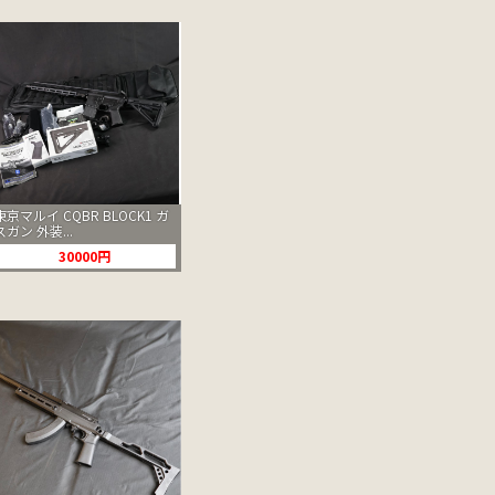
東京マルイ CQBR BLOCK1 ガ
スガン 外装...
30000円