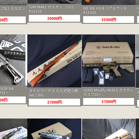
GHK M4A1 ガスガン CO2
WE WE m14 リアルウッド
177E2 ガスガン
#16256
#16300
30000円
35000円
000円
 NSR N4
GUNS Modify HK416 ガスガン
タナカワークス 九九式短小銃
ロー...
ガスブロー...
Ver.2 Bla...
000円
37000円
37000円