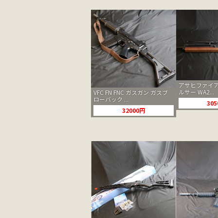
アサヒファイア
ルサー WA2...
VFC FN FNC ガスガン ガスブ
ローバック ...
30
32000円