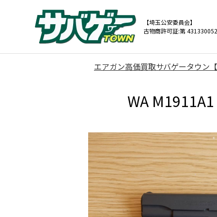
【埼玉公安委員会】
古物商許可証:第 431330052
エアガン高価買取サバゲータウン
WA M191