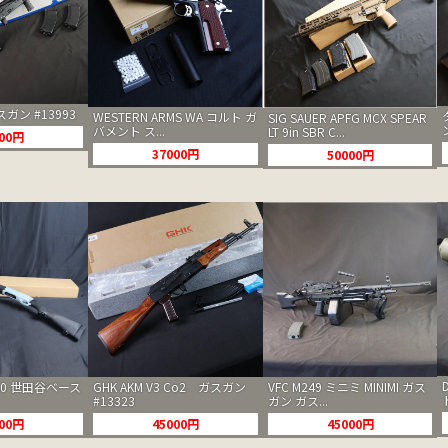
ガスガン #13993
WESTERN ARMS WA コルト ガ
SIG SAUER APFG MCX SPEAR
バメント ス...
LT 9in SBR C...
000円
37000円
50000円
GHK AKM V3 Co2 ガスガン
00 世田谷ベース
VFC M249 ミニミ MINIMI ガス
#13323
ガン ガス...
45000円
000円
45000円