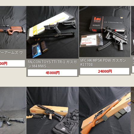
ーアームズ ワ
VFC HK MP5K PDW ガスガン
FALCON TOYS TTI TR-1 ガスガ
500円
#17708
ン M4 MWS ...
24000円
45000円