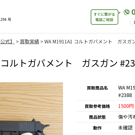
すぐに繋がる
296 号
電話ご相談
【公式】
>
買取実績
>
WA M1911A1 コルトガバメント ガスガン 
1A1 コルトガバメント ガスガン #2
WA M
買取商品名
#2388
1500円
買取参考価格
傷や汚
商品状態
未確認
動作