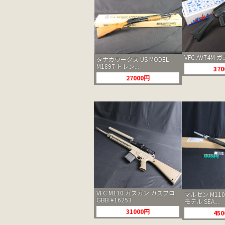
VFC AV74M 
タナカワークス US MODEL
M1897 トレン...
37
27000円
VFC M110 ガスガン ガスブロ
マルゼン M11
GBB #16253
モデル SEA...
31000円
45