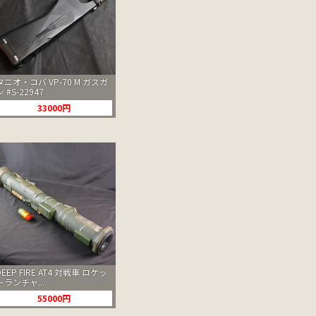
タニオ・コバ VP-70 M ガスガ
ン #S-22947
33000円
DEEP FIRE AT4 対戦車 ロケッ
トランチャ...
55000円