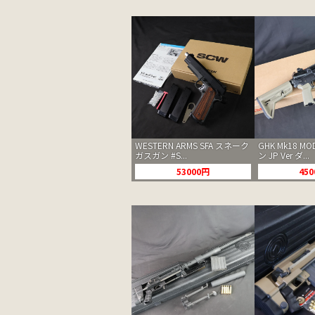
WESTERN ARMS SFA スネーク
GHK Mk18 M
ガスガン #S...
ン JP Ver ダ...
53000円
45