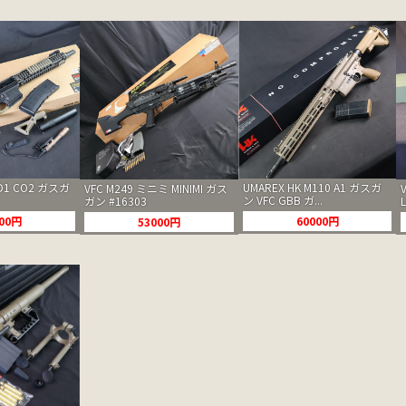
OD1 CO2 ガスガ
UMAREX HK M110 A1 ガスガ
VFC M249 ミニミ MINIMI ガス
ン VFC GBB ガ...
ガン #16303
L
000円
60000円
53000円