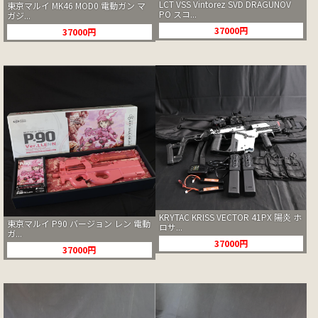
LCT VSS Vintorez SVD DRAGUNOV
東京マルイ MK46 MOD0 電動ガン マ
PO スコ...
ガジ...
37000円
37000円
KRYTAC KRISS VECTOR 41PX 陽炎 ホ
東京マルイ P90 バージョン レン 電動
ロサ...
ガ...
37000円
37000円