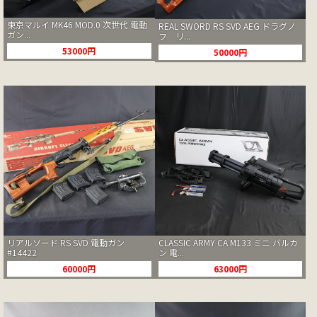
東京マルイ MK46 MOD.0 次世代 電動
REAL SWORD RS SVD AEG ドラグノ
ガン...
フ リ...
53000円
50000円
リアルソード RS SVD 電動ガン
CLASSIC ARMY CA M133 ミニ バルカ
#14422
ン 電...
60000円
63000円