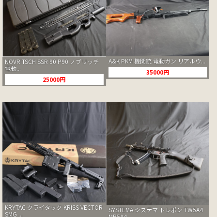
A&K PKM 機関銃 電動ガン リアルウ...
NOVRITSCH SSR 90 P90 ノブリッチ
電動...
35000円
25000円
KRYTAC クライタック KRISS VECTOR
SYSTEMA システマ トレポン TW5A4
SMG ...
MP5A4...