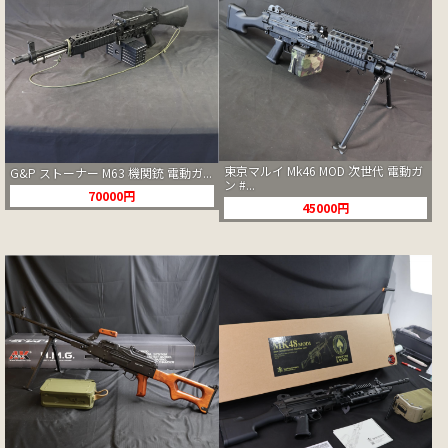
東京マルイ Mk46 MOD 次世代 電動ガ
G&P ストーナー M63 機関銃 電動ガ...
ン #...
70000円
45000円