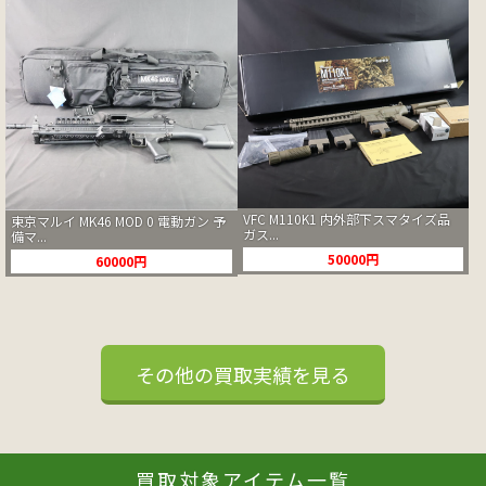
VFC M110K1 内外部下スマタイズ品
東京マルイ MK46 MOD 0 電動ガン 予
ガス...
備マ...
50000円
60000円
その他の買取実績を見る
買取対象アイテム一覧