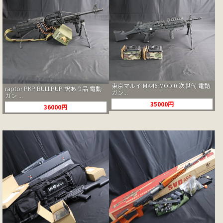
東京マルイ MK46 MOD.0 次世代 電動
raptor PKP BULLPUP 訳あり品 電動
ガン...
ガン ...
35000円
36000円