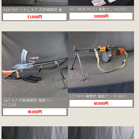
VFC MK48 MOD1 電動ガン #12893
A&K PKP ペチェネグ 汎用機関銃 電...
30000円
51000円
LCT RPD 機関銃 電動ガン #14665
S&T 九六式軽機関銃 電動ガン
65000円
#12288
45000円