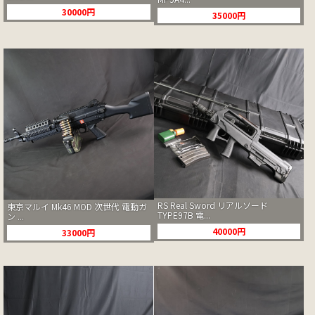
30000円
35000円
RS Real Sword リアルソード
東京マルイ Mk46 MOD 次世代 電動ガ
TYPE97B 電...
ン ...
40000円
33000円