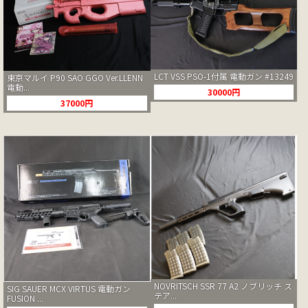
LCT VSS PSO-1付属 電動ガン #13249
東京マルイ P90 SAO GGO Ver.LLENN
電動...
30000円
37000円
NOVRITSCH SSR 77 A2 ノブリッチ ス
SIG SAUER MCX VIRTUS 電動ガン
テア...
FUSION ...