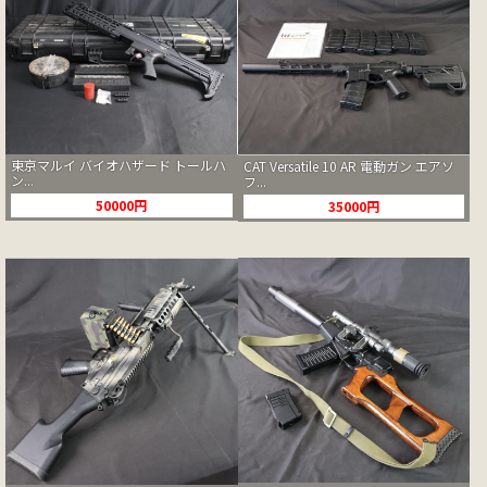
東京マルイ バイオハザード トールハ
CAT Versatile 10 AR 電動ガン エアソ
ン...
フ...
50000円
35000円