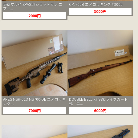
東京マルイ SPAS12ショットガン エ
CM.702B エアコッキング #3005
アー...
3000円
2000円
ARES MSR-013 MS700-DE エアコッキ
DOUBLE BELL kar98k ライブカート
ング ...
式 エ...
7000円
6000円