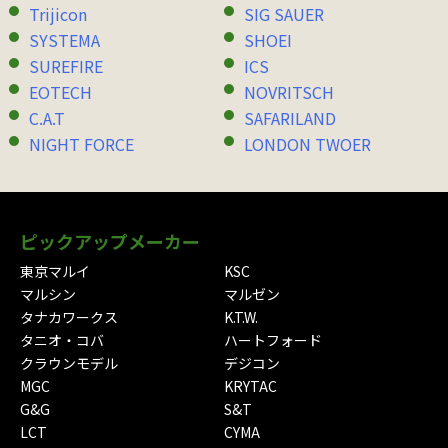
Trijicon
SIG SAUER
SYSTEMA
SHOEI
SUREFIRE
ICS
EOTECH
NOVRITSCH
C.A.T
SAFARILAND
NIGHT FORCE
LONDON TWOER
ピックアップメーカー
東京マルイ
KSC
マルシン
マルゼン
タナカワークス
K.T.W.
タニオ・コバ
ハートフォード
クラウンモデル
デジコン
MGC
KRYTAC
G&G
S&T
LCT
CYMA