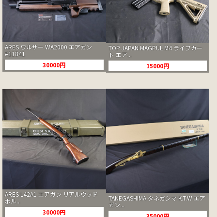
ARES ワルサー WA2000 エアガン
TOP JAPAN MAGPUL M4 ライブカー
#11841
ト エア...
30000円
15000円
ARES L42A1 エアガン リアルウッド
TANEGASHIMA タネガシマ K.T.W エア
ボル...
ガン...
30000円
35000円