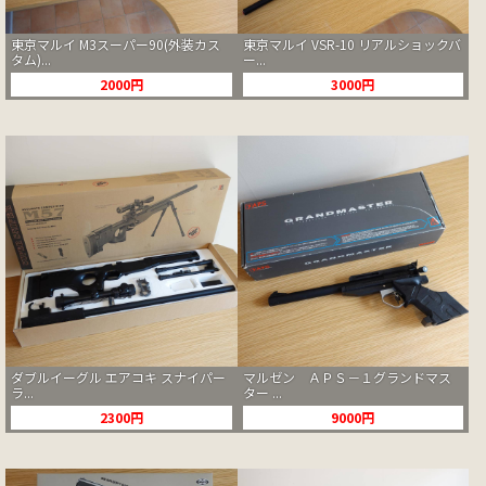
東京マルイ M3スーパー90(外装カス
東京マルイ VSR-10 リアルショックバ
タム)...
ー...
2000円
3000円
ダブルイーグル エアコキ スナイパー
マルゼン ＡＰＳ－１グランドマス
ラ...
ター ...
2300円
9000円