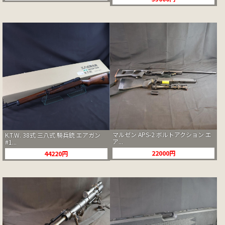
マルゼン APS-2 ボルトアクション エ
K.T.W. 38式 三八式 騎兵銃 エアガン
ア...
#1...
22000円
44220円