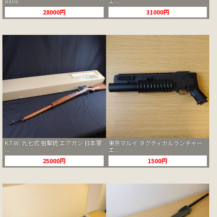
8808
エ...
28000円
31000円
K.T.W. 九七式 狙撃銃 エアガン 日本軍
東京マルイ タクティカルランチャー
...
エ...
25000円
1500円