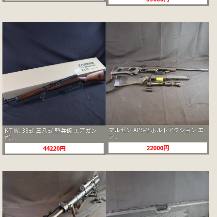
マルゼン APS-2 ボルトアクション エ
K.T.W. 38式 三八式 騎兵銃 エアガン
ア...
#1...
22000円
44220円