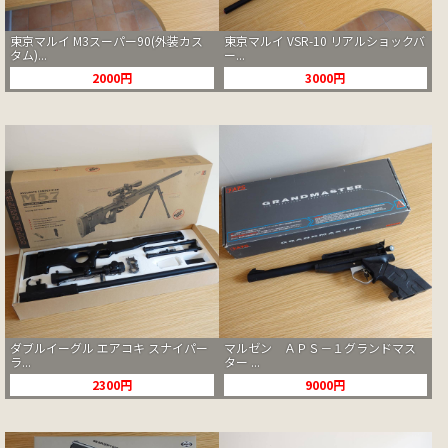
東京マルイ M3スーパー90(外装カス
東京マルイ VSR-10 リアルショックバ
タム)...
ー...
2000円
3000円
ダブルイーグル エアコキ スナイパー
マルゼン ＡＰＳ－１グランドマス
ラ...
ター ...
2300円
9000円