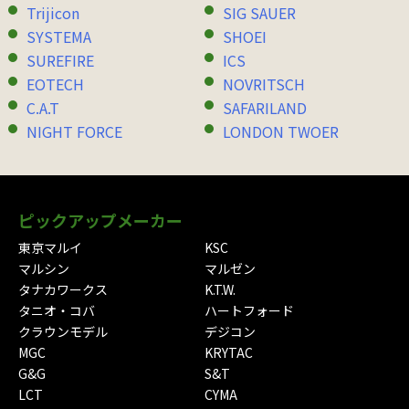
Trijicon
SIG SAUER
SYSTEMA
SHOEI
SUREFIRE
ICS
EOTECH
NOVRITSCH
C.A.T
SAFARILAND
NIGHT FORCE
LONDON TWOER
ピックアップメーカー
東京マルイ
KSC
マルシン
マルゼン
タナカワークス
K.T.W.
タニオ・コバ
ハートフォード
クラウンモデル
デジコン
MGC
KRYTAC
G&G
S&T
LCT
CYMA