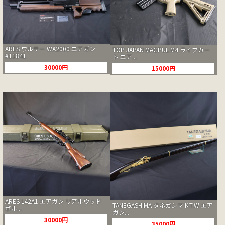
ARES ワルサー WA2000 エアガン
TOP JAPAN MAGPUL M4 ライブカー
#11841
ト エア...
30000円
15000円
ARES L42A1 エアガン リアルウッド
TANEGASHIMA タネガシマ K.T.W エア
ボル...
ガン...
30000円
35000円