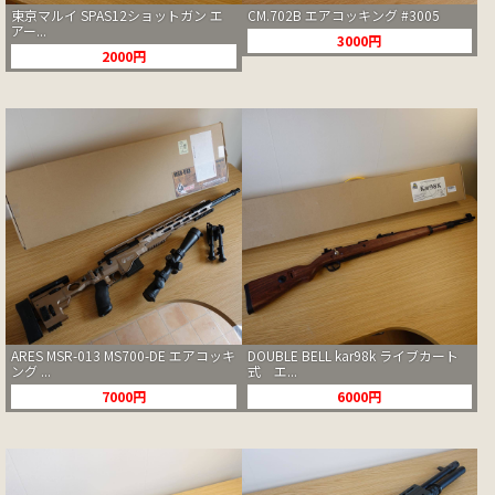
東京マルイ SPAS12ショットガン エ
CM.702B エアコッキング #3005
アー...
3000円
2000円
ARES MSR-013 MS700-DE エアコッキ
DOUBLE BELL kar98k ライブカート
ング ...
式 エ...
7000円
6000円