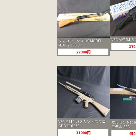
VFC AV74M 
タナカワークス US MODEL
M1897 トレン...
37
27000円
VFC M110 ガスガン ガスブロ
マルゼン M11
GBB #16253
モデル SEA...
31000円
45