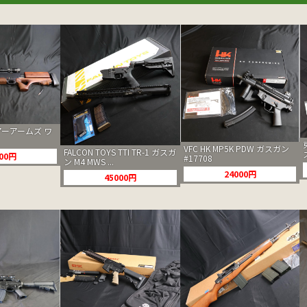
ーアームズ ワ
VFC HK MP5K PDW ガスガン
FALCON TOYS TTI TR-1 ガスガ
500円
#17708
ン M4 MWS ...
24000円
45000円