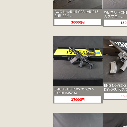
G&G LevAR 15 GAS-LVR-015-
WE コルト XM
BNB-ECM ...
ガスブロー...
30000円
15
EMG NOVESKE
EMG T8 DD PDW ガスガン
DEVGRU ガスブ
Daniel Defense...
36
37000円