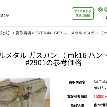
すぐに繋がる
296 号
電話ご相談
【公式】
>
買取実績
>
S&T M4A1 GBB フルメタル ガスガン 
B フルメタル ガスガン （ mk16
#2901の参考価格
S&T 
買取商品名
mk16
15000
買取参考価格
傷や汚
商品状態