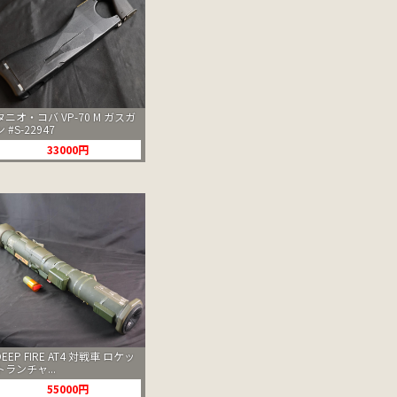
タニオ・コバ VP-70 M ガスガ
ン #S-22947
33000円
DEEP FIRE AT4 対戦車 ロケッ
トランチャ...
55000円