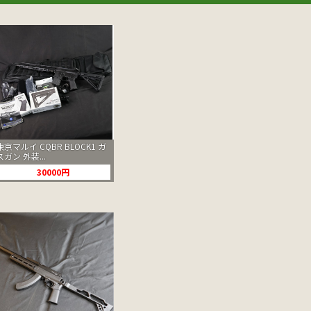
東京マルイ CQBR BLOCK1 ガ
スガン 外装...
30000円