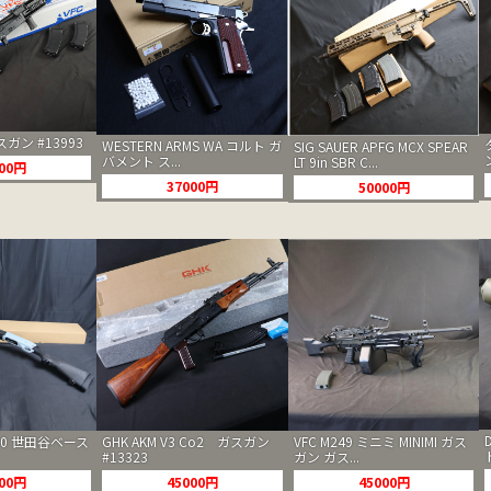
ガスガン #13993
WESTERN ARMS WA コルト ガ
SIG SAUER APFG MCX SPEAR
バメント ス...
LT 9in SBR C...
000円
37000円
50000円
GHK AKM V3 Co2 ガスガン
00 世田谷ベース
VFC M249 ミニミ MINIMI ガス
#13323
ガン ガス...
45000円
000円
45000円