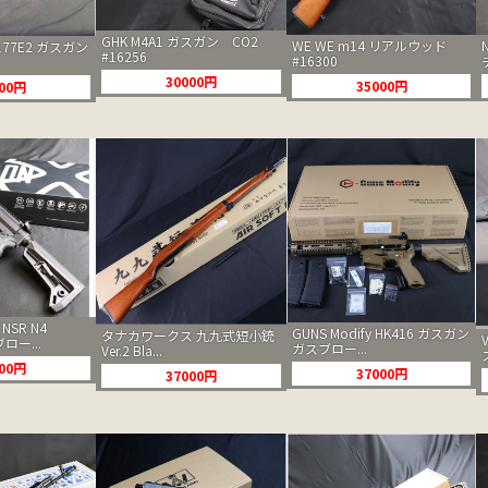
GHK M4A1 ガスガン CO2
WE WE m14 リアルウッド
177E2 ガスガン
#16256
#16300
30000円
35000円
000円
 NSR N4
GUNS Modify HK416 ガスガン
タナカワークス 九九式短小銃
ロー...
ガスブロー...
Ver.2 Bla...
000円
37000円
37000円