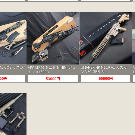
OD1 CO2 ガスガ
UMAREX HK M110 A1 ガスガ
VFC M249 ミニミ MINIMI ガス
ン VFC GBB ガ...
ガン #16303
L
000円
60000円
53000円