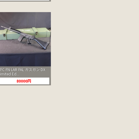
VFC FN LAR FAL ガスガン DX
imited Ed...
80000円