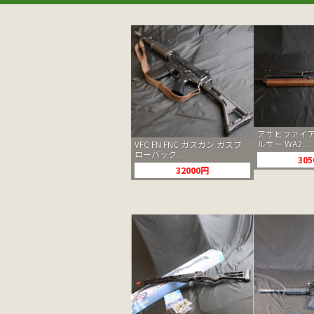
アサヒファイア
ルサー WA2...
VFC FN FNC ガスガン ガスブ
ローバック ...
30
32000円