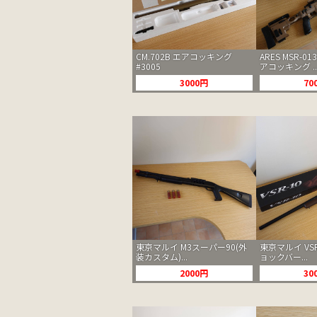
CM.702B エアコッキング
ARES MSR-013
#3005
アコッキング ..
3000円
70
東京マルイ M3スーパー90(外
東京マルイ VS
装カスタム)...
ョックバー...
2000円
30