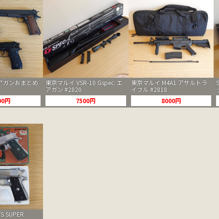
アガンおまとめ
東京マルイ VSR-10 Gspec. エ
東京マルイ M4A1 アサルトラ
アガン #2820
イフル #2818
00円
7500円
8000円
S SUPER