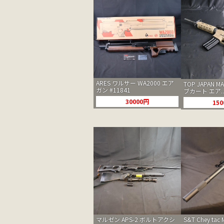
ARES ワルサー WA2000 エア
TOP JAPAN M
ガン #11841
ブカート エア..
30000円
15
マルゼン APS-2 ボルトアクシ
S&T Chey ta