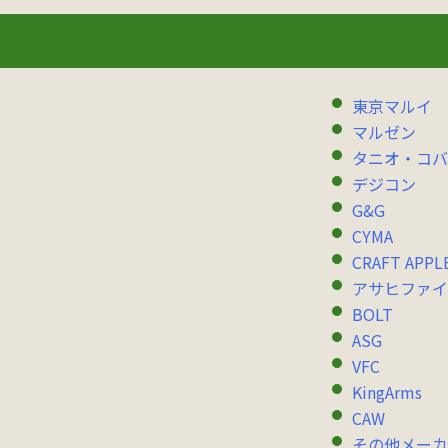
東京マルイ
マルゼン
タニオ・コバ
デジコン
G&G
CYMA
CRAFT APPL
アサヒファイ
BOLT
ASG
VFC
KingArms
CAW
その他メーカ