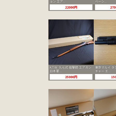
ョン エア...
ベーシ...
22000円
27
K.T.W. 九七式 狙撃銃 エアガン
東京マルイ タ
日本軍 ...
チャー エ...
25000円
15