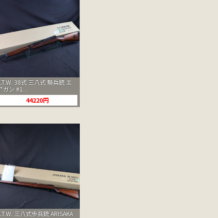
K.T.W. 38式 三八式 騎兵銃 エ
アガン #1...
44220円
K.T.W. 三八式歩兵銃 ARISAKA