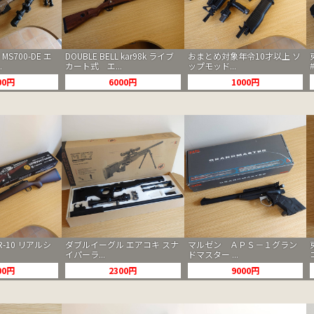
 MS700-DE エ
DOUBLE BELL kar98k ライブ
おまとめ対象年令10才以上 ソ
.
カート式 エ...
ップモッド...
00円
6000円
1000円
R-10 リアルシ
ダブルイーグル エアコキ スナ
マルゼン ＡＰＳ－１グラン
イパーラ...
ドマスター ...
00円
2300円
9000円