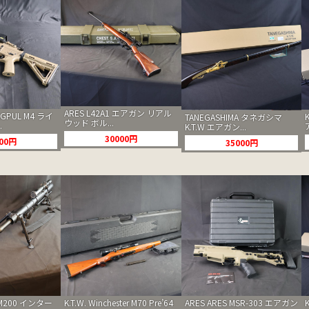
ARES L42A1 エアガン リアル
AGPUL M4 ライ
TANEGASHIMA タネガシマ
ウッド ボル...
.
K.T.W エアガン...
30000円
000円
35000円
c M200 インター
K.T.W. Winchester M70 Pre’64
ARES ARES MSR-303 エアガン