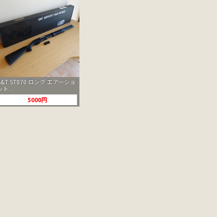
S&T ST870 ロング エアーショ
ット...
5000円