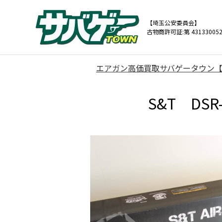
【埼玉公安委員会】
古物商許可証:第 431330052
エアガン高価買取サバゲータウン
S&T DS