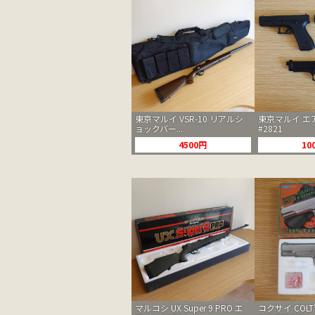
東京マルイ VSR-10 リアルシ
東京マルイ エ
ョックバー...
#2821
4500円
10
マルコシ UX Super 9 PRO エ
コクサイ COLT’