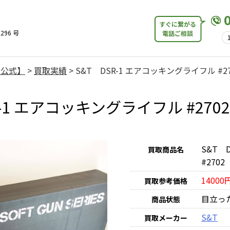
すぐに繋がる
296 号
電話ご相談
【公式】
>
買取実績
>
S&T DSR-1 エアコッキングライフル #27
R-1 エアコッキングライフル #27
S&T 
買取商品名
#2702
14000
買取参考価格
目立っ
商品状態
S&T
買取メーカー