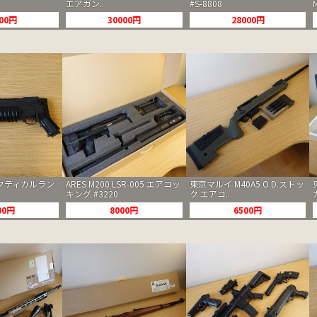
エアガン...
#S-8808
000円
30000円
28000円
クティカルラン
ARES M200 LSR-005 エアコッ
東京マルイ M40A5 O.D.ストッ
キング #3220
ク エアコ...
00円
8000円
6500円