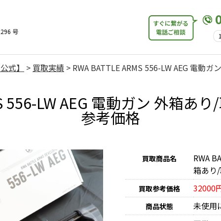
すぐに繋がる
296 号
電話ご相談
【公式】
>
買取実績
>
RWA BATTLE ARMS 556-LW AEG 電
MS 556-LW AEG 電動ガン 外箱あ
参考価格
RWA B
買取商品名
箱あり/
32000
買取参考価格
未使用
商品状態