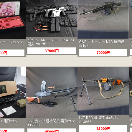
KRYTAC KRISS VECTOR 41PX
G&P ストーナー M63 機関銃
0 バージョン レ
陽炎 ホロサ...
電動ガ...
37000円
70000円
000円
LCT RPD 機関銃 電動ガン
S&T 九六式軽機関銃 電動ガン
OD1 電動ガン
#14665
#12288
65000円
45000円
000円