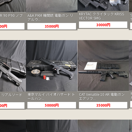
KRYTAC クライタック KRISS
A&K PKM 機関銃 電動ガン リ
SR 90 P90 ノブ
VECTOR SMG ...
アルウ...
30000円
35000円
000円
東京マルイ バイオハザード ト
CAT Versatile 10 AR 電動ガン
ord リアルソード
ールハン...
エアソフ...
50000円
35000円
000円