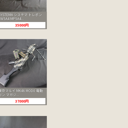
SYSTEMA システマ トレポン
TW5A4 MP5A4...
35000円
東京マルイ MK46 MOD0 電動
ガン マガジ...
37000円