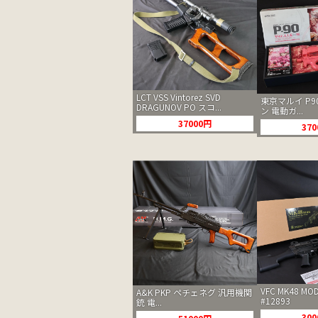
LCT VSS Vintorez SVD
東京マルイ P9
DRAGUNOV PO スコ...
ン 電動ガ...
37000円
37
VFC MK48 M
A&K PKP ペチェネグ 汎用機関
#12893
銃 電...
30