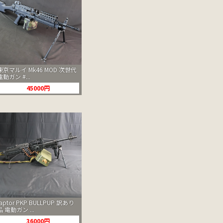
東京マルイ Mk46 MOD 次世代
電動ガン #...
45000円
raptor PKP BULLPUP 訳あり
品 電動ガン ...
36000円