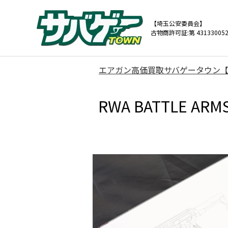
【埼玉公安委員会】
古物商許可証:第 431330052
エアガン高価買取サバゲータウン
RWA BATTLE AR