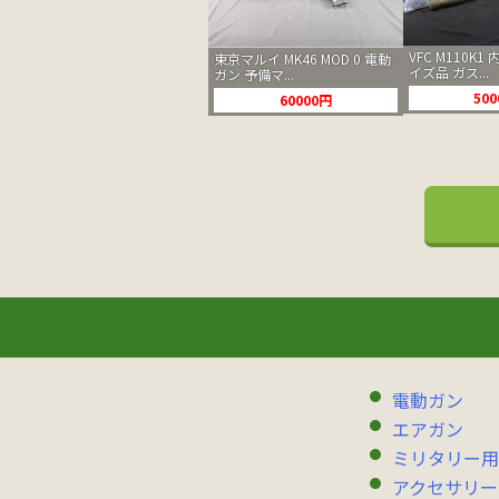
VFC M110K
東京マルイ MK46 MOD 0 電動
イズ品 ガス...
ガン 予備マ...
50
60000円
電動ガン
エアガン
ミリタリー用
アクセサリー