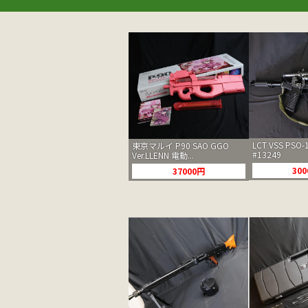
LCT VSS PS
東京マルイ P90 SAO GGO
#13249
Ver.LLENN 電動...
30
37000円