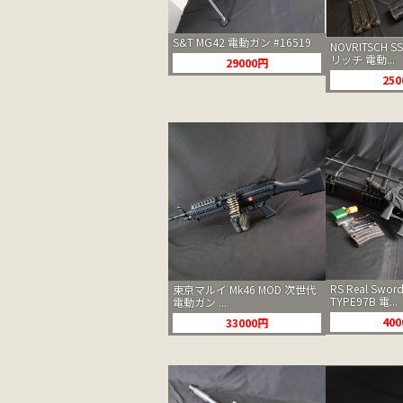
S&T MG42 電動ガン #16519
NOVRITSCH S
リッチ 電動...
29000円
25
RS Real Sw
東京マルイ Mk46 MOD 次世代
TYPE97B 電...
電動ガン ...
40
33000円