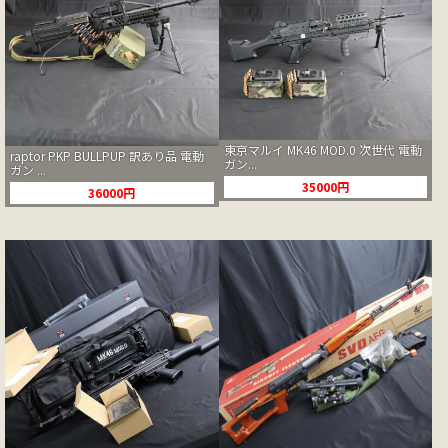
東京マルイ MK46 MOD.0 次世代 電動
raptor PKP BULLPUP 訳あり品 電動
ガン...
ガン ...
35000円
36000円