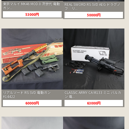
東京マルイ MK46 MOD.0 次世代 電動
REAL SWORD RS SVD AEG ドラグノ
ガン...
フ リ...
53000円
50000円
リアルソード RS SVD 電動ガン
CLASSIC ARMY CA M133 ミニ バルカ
#14422
ン 電...
60000円
63000円