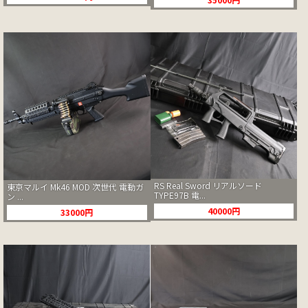
RS Real Sword リアルソード
東京マルイ Mk46 MOD 次世代 電動ガ
TYPE97B 電...
ン ...
40000円
33000円