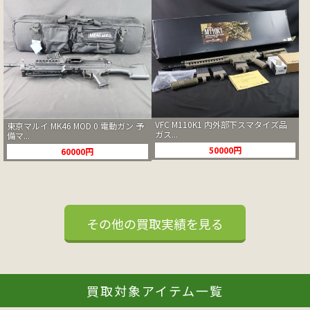
VFC M110K1 内外部下スマタイズ品
東京マルイ MK46 MOD 0 電動ガン 予
ガス...
備マ...
50000円
60000円
その他の買取実績を見る
買取対象アイテム一覧