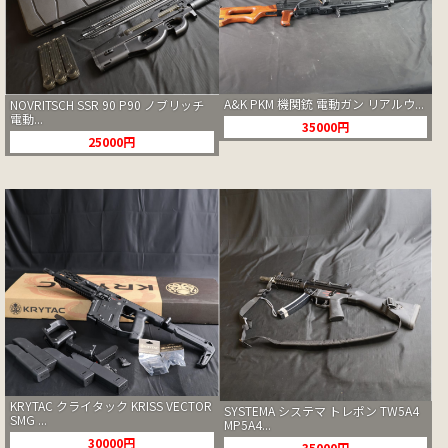
A&K PKM 機関銃 電動ガン リアルウ...
NOVRITSCH SSR 90 P90 ノブリッチ
電動...
35000円
25000円
KRYTAC クライタック KRISS VECTOR
SYSTEMA システマ トレポン TW5A4
SMG ...
MP5A4...
30000円
35000円