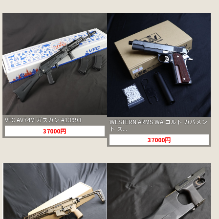
VFC AV74M ガスガン #13993
WESTERN ARMS WA コルト ガバメン
ト ス...
37000円
37000円