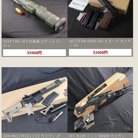
WESTERN ARMS SFA スネーク ガスガ
DEEP FIRE AT4 対戦車 ロケットラン
ン #S...
チャ...
53000円
55000円
GHK Mk18 MOD1 CO2 ガスガン JP
VFC M249 ミニミ MINIMI ガスガン