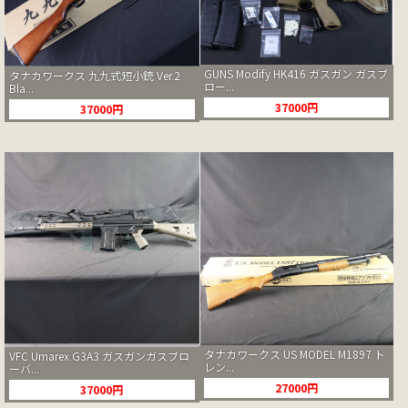
GUNS Modify HK416 ガスガン ガスブ
タナカワークス 九九式短小銃 Ver.2
ロー...
Bla...
37000円
37000円
タナカワークス US MODEL M1897 ト
VFC Umarex G3A3 ガスガンガスブロ
レン...
ーバ...
27000円
37000円