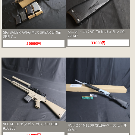
タニオ・コバ VP-70 M ガスガン #S-
SIG SAUER APFG MCX SPEAR LT 9in
22947
SBR C...
33000円
50000円
VFC M110 ガスガン ガスブロ GBB
マルゼン M1100 世田谷ベースモデル
#16253
SEA...
31000円