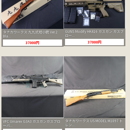
GUNS Modify HK416 ガスガン ガスブ
タナカワークス 九九式短小銃 Ver.2
ロー...
Bla...
37000円
37000円
タナカワークス US MODEL M1897 ト
VFC Umarex G3A3 ガスガンガスブロ
レン...
ーバ...