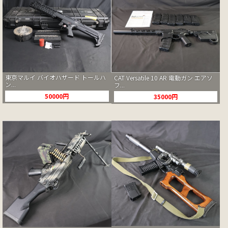
東京マルイ バイオハザード トールハ
CAT Versatile 10 AR 電動ガン エアソ
ン...
フ...
50000円
35000円