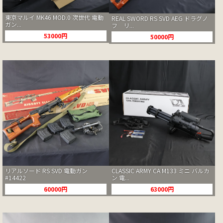
東京マルイ MK46 MOD.0 次世代 電動
REAL SWORD RS SVD AEG ドラグノ
ガン...
フ リ...
53000円
50000円
リアルソード RS SVD 電動ガン
CLASSIC ARMY CA M133 ミニ バルカ
#14422
ン 電...
60000円
63000円