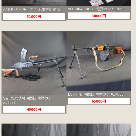
VFC MK48 MOD1 電動ガン #12893
A&K PKP ペチェネグ 汎用機関銃 電...
30000円
51000円
LCT RPD 機関銃 電動ガン #14665
S&T 九六式軽機関銃 電動ガン
65000円
#12288
45000円