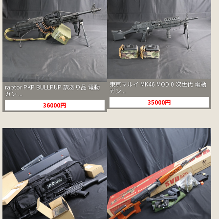
東京マルイ MK46 MOD.0 次世代 電動
raptor PKP BULLPUP 訳あり品 電動
ガン...
ガン ...
35000円
36000円