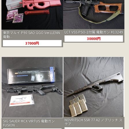
LCT VSS PSO-1付属 電動ガン #13249
東京マルイ P90 SAO GGO Ver.LLENN
電動...
30000円
37000円
NOVRITSCH SSR 77 A2 ノブリッチ ス
SIG SAUER MCX VIRTUS 電動ガン
テア...
FUSION ...