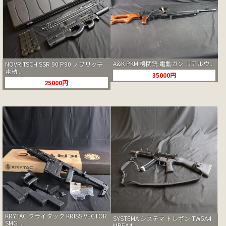
A&K PKM 機関銃 電動ガン リアルウ...
NOVRITSCH SSR 90 P90 ノブリッチ
電動...
35000円
25000円
KRYTAC クライタック KRISS VECTOR
SYSTEMA システマ トレポン TW5A4
SMG ...
MP5A4...