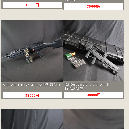
30000円
35000円
RS Real Sword リアルソード
東京マルイ Mk46 MOD 次世代 電動ガ
TYPE97B 電...
ン ...
40000円
33000円