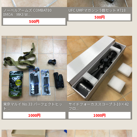
ノーベルアームズ COMBAT80
UFC UMPマガジン 5個セット #718
8MOA MK3 W...
500円
500円
東京マルイ No.33 パーフェクトヒッ
サイドフォーカススコープ 3-10×42
ト ...
フロ...
1000円
1000円