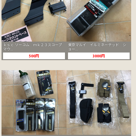
ｋｓｃ ソーコム ｍｋ２３スコープ
東京マルイ イルミネーテッド シ
マウ...
ョー...
500円
3000円