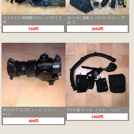
ガスマスク 戦闘服3点セットSサイズ
HK G36C 電動ガンBOYS マガジン欠
戦...
品 ゴ...
500円
2000円
RED DOT SCOPE レッド/グリーン
FLYYE製 ポーチ、ベルト、ベルト...
#321
1000円
400円