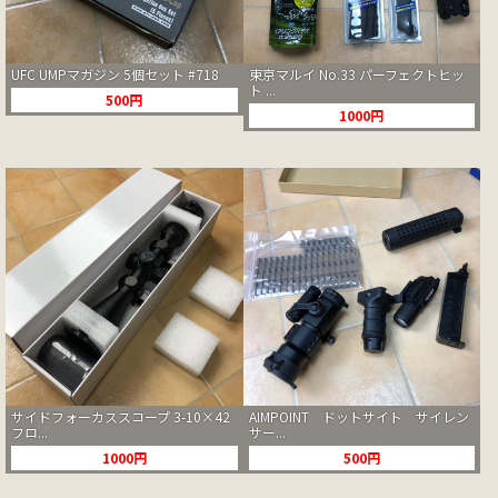
UFC UMPマガジン 5個セット #718
東京マルイ No.33 パーフェクトヒッ
ト ...
500円
1000円
サイドフォーカススコープ 3-10×42
AIMPOINT ドットサイト サイレン
フロ...
サー...
1000円
500円