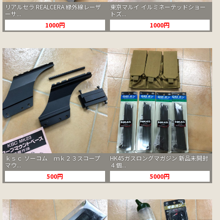
リアルセラ REALCERA 緑外線レーザ
東京マルイ イルミネーテッドショー
ーサ...
トズ...
1000円
1000円
ｋｓｃ ソーコム ｍｋ２３スコープ
HK45ガスロングマガジン 新品未開封
マウ...
４個...
500円
5000円