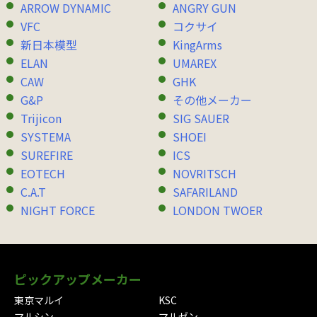
ARROW DYNAMIC
ANGRY GUN
VFC
コクサイ
新日本模型
KingArms
ELAN
UMAREX
CAW
GHK
G&P
その他メーカー
Trijicon
SIG SAUER
SYSTEMA
SHOEI
SUREFIRE
ICS
EOTECH
NOVRITSCH
C.A.T
SAFARILAND
NIGHT FORCE
LONDON TWOER
ピックアップメーカー
東京マルイ
KSC
マルシン
マルゼン