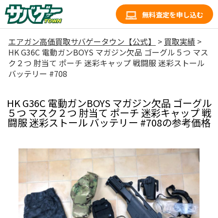
無料査定を申し込む
エアガン高価買取サバゲータウン【公式】
>
買取実績
>
HK G36C 電動ガンBOYS マガジン欠品 ゴーグル５つ マス
ク２つ 肘当て ポーチ 迷彩キャップ 戦闘服 迷彩ストール
バッテリー #708
HK G36C 電動ガンBOYS マガジン欠品 ゴーグル
５つ マスク２つ 肘当て ポーチ 迷彩キャップ 戦
闘服 迷彩ストール バッテリー #708の参考価格