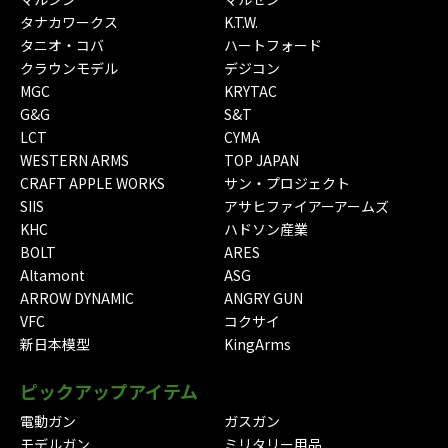
タナカワークス
K.T.W.
タニオ・コバ
ハートフォード
クラウンモデル
デジコン
MGC
KRYTAC
G&G
S&T
LCT
CYMA
WESTERN ARMS
TOP JAPAN
CRAFT APPLE WORKS
サン・プロジェクト
SIIS
アサヒファイアーアームズ
KHC
ハドソン産業
BOLT
ARES
Altamont
ASG
ARROW DYNAMIC
ANGRY GUN
VFC
コクサイ
新日本模型
KingArms
ピックアップアイテム
電動ガン
ガスガン
モデルガン
ミリタリー用品