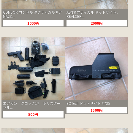
CONDOR コンドル タクティカルギア
ASNオプティカル ドットサイト、
MA23...
REALCER...
1000円
2000円
エアガン グロッグ17 ホルスター
EOTech ドットサイト #725
マル...
1500円
500円