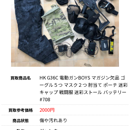
HK G36C 電動ガンBOYS マガジン欠品 ゴ
買取商品名
ーグル５つ マスク２つ 肘当て ポーチ 迷彩
キャップ 戦闘服 迷彩ストール バッテリー
#708
2000円
買取参考価格
傷や汚れあり
商品状態