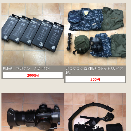
PMAG マガジン ５点 #674
ガスマスク 戦闘服3点セットSサイズ
戦...
2000円
500円