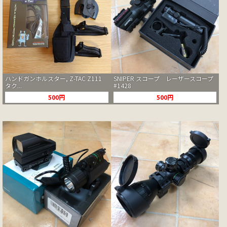
ハンドガンホルスター, Z-TAC Z111
SNIPER スコープ レーザースコープ
タク...
#1428
500円
500円