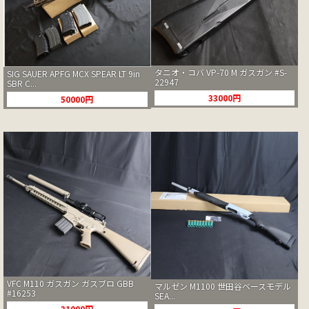
タニオ・コバ VP-70 M ガスガン #S-
SIG SAUER APFG MCX SPEAR LT 9in
22947
SBR C...
33000円
50000円
VFC M110 ガスガン ガスブロ GBB
マルゼン M1100 世田谷ベースモデル
#16253
SEA...
31000円