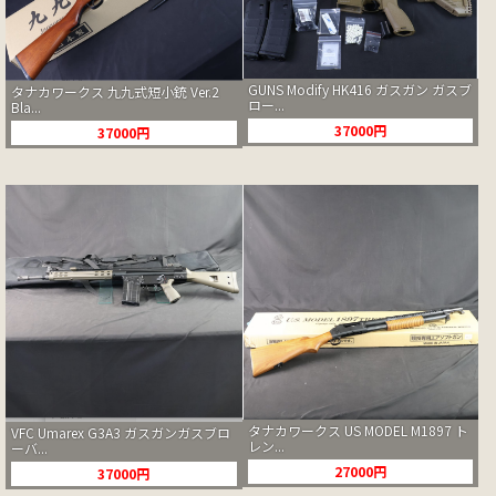
GUNS Modify HK416 ガスガン ガスブ
タナカワークス 九九式短小銃 Ver.2
ロー...
Bla...
37000円
37000円
タナカワークス US MODEL M1897 ト
VFC Umarex G3A3 ガスガンガスブロ
レン...
ーバ...
27000円
37000円