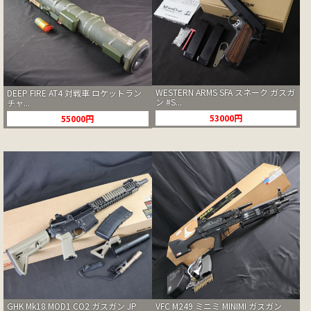
WESTERN ARMS SFA スネーク ガスガ
DEEP FIRE AT4 対戦車 ロケットラン
ン #S...
チャ...
53000円
55000円
GHK Mk18 MOD1 CO2 ガスガン JP
VFC M249 ミニミ MINIMI ガスガン