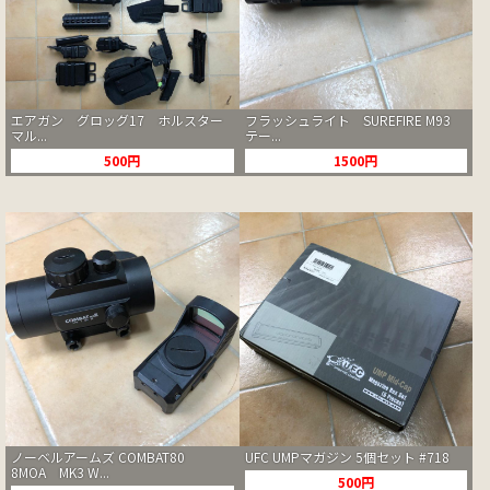
エアガン グロッグ17 ホルスター
フラッシュライト SUREFIRE M93
マル...
テー...
500円
1500円
ノーベルアームズ COMBAT80
UFC UMPマガジン 5個セット #718
8MOA MK3 W...
500円