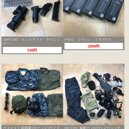
AIMPOINT ドットサイト サイレン
PMAG マガジン ５点 #674
サー...
2000円
500円
ガスマスク 戦闘服3点セットSサイズ
HK G36C 電動ガンBOYS マガジン欠