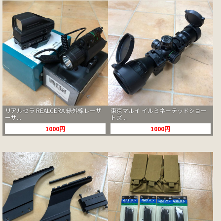
リアルセラ REALCERA 緑外線レーザ
東京マルイ イルミネーテッドショー
ーサ...
トズ...
1000円
1000円