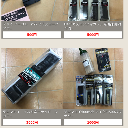
ｋｓｃ ソーコム ｍｋ２３スコープ
HK45ガスロングマガジン 新品未開封
マウ...
４個...
500円
5000円
東京マルイ イルミネーテッド シ
東京マルイ500mAh マイクロ500バッ
ョー...
テリ...
3000円
1000円