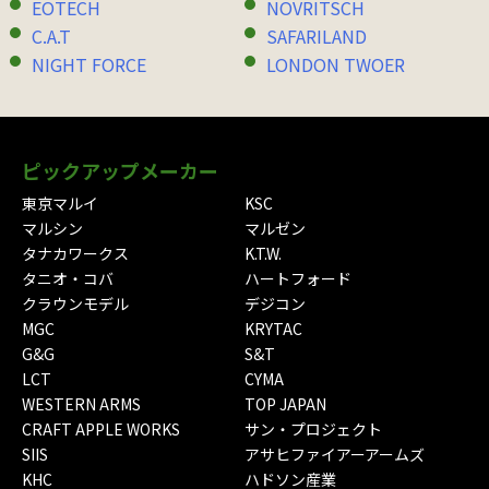
EOTECH
NOVRITSCH
C.A.T
SAFARILAND
NIGHT FORCE
LONDON TWOER
ピックアップメーカー
東京マルイ
KSC
マルシン
マルゼン
タナカワークス
K.T.W.
タニオ・コバ
ハートフォード
クラウンモデル
デジコン
MGC
KRYTAC
G&G
S&T
LCT
CYMA
WESTERN ARMS
TOP JAPAN
CRAFT APPLE WORKS
サン・プロジェクト
SIIS
アサヒファイアーアームズ
KHC
ハドソン産業