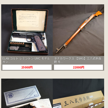
ELAN コルト レミントン UMC モデル
タナカワークス 【SMG】三八式歩兵
ガン...
銃 モ...
25000円
22000円