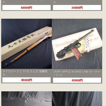
デ...
ガ...
60000円
30000円
タナカワークス 97式 九七式 狙撃銃
CRAFT APPLE WORKS CAW ボーチャ
モ...
ード ピ...
45000円
42000円