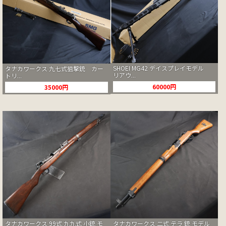
SHOEI MG42 デイスプレイモデル
タナカワークス 九七式狙撃銃 カー
リアウ...
トリ...
60000円
35000円
タナカワークス 99式 九九式 小銃 モ
タナカワークス 二式 テラ 銃 モデル