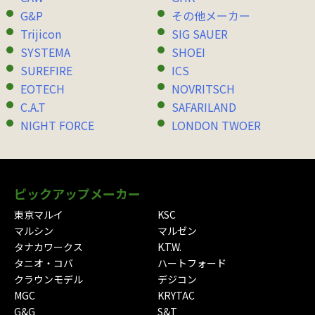
G&P
その他メーカー
Trijicon
SIG SAUER
SYSTEMA
SHOEI
SUREFIRE
ICS
EOTECH
NOVRITSCH
C.A.T
SAFARILAND
NIGHT FORCE
LONDON TWOER
ピックアップメーカー
東京マルイ
KSC
マルシン
マルゼン
タナカワークス
K.T.W.
タニオ・コバ
ハートフォード
クラウンモデル
デジコン
MGC
KRYTAC
G&G
S&T