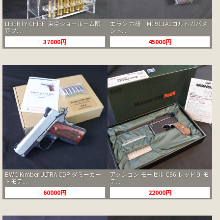
LIBERTY CHIEF .東京ショールーム限
エラン 六研 M1911A1コルトガバメ
定ブ...
ント...
37000円
45000円
BWC Kimber ULTRA CDP ダミーカー
アクション モーゼル C96 レッド９ モ
トモデ...
デ...
60000円
22000円