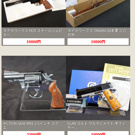
タナカワークス M29 スチールジュピ
タナカワークス TANAKA 日本軍 三八
ター...
式歩...
30000円
30000円
A!CTION S&W M66 2.5インチ スク
ELAN コルト ウルティメイト オフィ
エ...
サー...
22000円
30000円