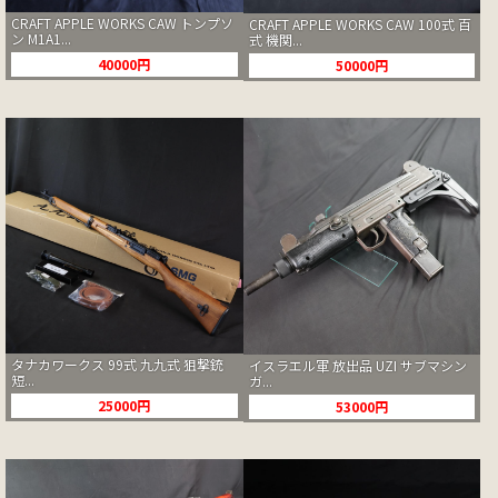
CRAFT APPLE WORKS CAW トンプソ
CRAFT APPLE WORKS CAW 100式 百
ン M1A1...
式 機関...
40000円
50000円
タナカワークス 99式 九九式 狙撃銃
イスラエル軍 放出品 UZI サブマシン
短...
ガ...
25000円
53000円