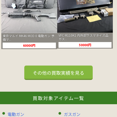
VFC M110K1 内外部下スマタイズ品
東京マルイ MK46 MOD 0 電動ガン 予
ガス...
備マ...
50000円
60000円
その他の買取実績を見る
買取対象アイテム一覧
電動ガン
ガスガン