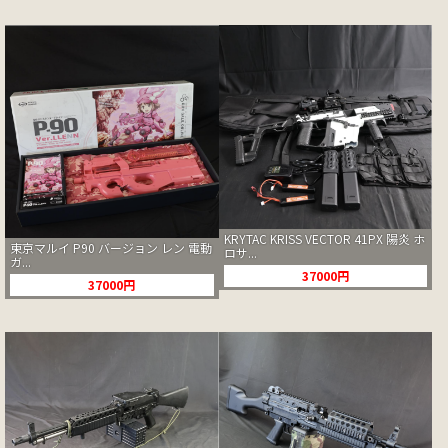
KRYTAC KRISS VECTOR 41PX 陽炎 ホ
東京マルイ P90 バージョン レン 電動
ロサ...
ガ...
37000円
37000円