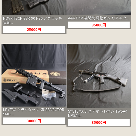
A&K PKM 機関銃 電動ガン リアルウ...
NOVRITSCH SSR 90 P90 ノブリッチ
電動...
35000円
25000円
KRYTAC クライタック KRISS VECTOR
SYSTEMA システマ トレポン TW5A4
SMG ...
MP5A4...
30000円
35000円