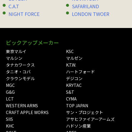
C.A.T
SAFARILAND
NIGHT FORCE
LONDON TWOER
ピックアップメーカー
東京マルイ
KSC
マルシン
マルゼン
タナカワークス
K.T.W.
タニオ・コバ
ハートフォード
クラウンモデル
デジコン
MGC
KRYTAC
G&G
S&T
LCT
CYMA
WESTERN ARMS
TOP JAPAN
CRAFT APPLE WORKS
サン・プロジェクト
SIIS
アサヒファイアーアームズ
KHC
ハドソン産業