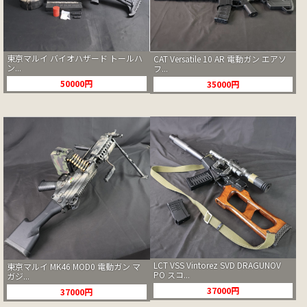
東京マルイ バイオハザード トールハ
CAT Versatile 10 AR 電動ガン エアソ
ン...
フ...
50000円
35000円
LCT VSS Vintorez SVD DRAGUNOV
東京マルイ MK46 MOD0 電動ガン マ
PO スコ...
ガジ...
37000円
37000円