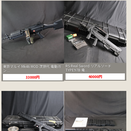
RS Real Sword リアルソード
東京マルイ Mk46 MOD 次世代 電動ガ
TYPE97B 電...
ン ...
40000円
33000円