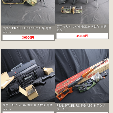
東京マルイ MK46 MOD.0 次世代 電動
raptor PKP BULLPUP 訳あり品 電動
ガン...
ガン ...
35000円
36000円
東京マルイ MK46 MOD.0 次世代 電動
REAL SWORD RS SVD AEG ドラグノ
ガン...
フ リ...