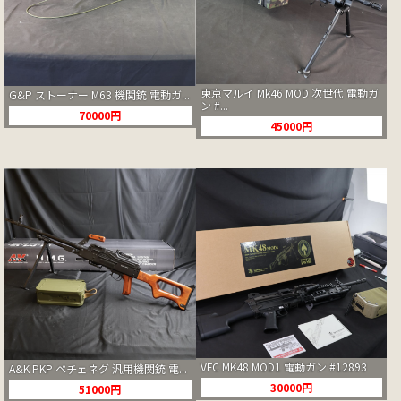
東京マルイ Mk46 MOD 次世代 電動ガ
G&P ストーナー M63 機関銃 電動ガ...
ン #...
70000円
45000円
VFC MK48 MOD1 電動ガン #12893
A&K PKP ペチェネグ 汎用機関銃 電...
30000円
51000円