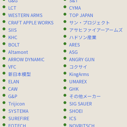
G&G
S&T
LCT
CYMA
WESTERN ARMS
TOP JAPAN
CRAFT APPLE WORKS
サン・プロジェクト
SIIS
アサヒファイアーアームズ
KHC
ハドソン産業
BOLT
ARES
Altamont
ASG
ARROW DYNAMIC
ANGRY GUN
VFC
コクサイ
新日本模型
KingArms
ELAN
UMAREX
CAW
GHK
G&P
その他メーカー
Trijicon
SIG SAUER
SYSTEMA
SHOEI
SUREFIRE
ICS
EOTECH
NOVRITSCH