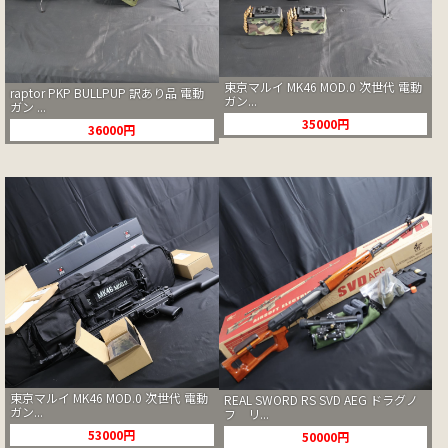
東京マルイ MK46 MOD.0 次世代 電動
raptor PKP BULLPUP 訳あり品 電動
ガン...
ガン ...
35000円
36000円
東京マルイ MK46 MOD.0 次世代 電動
REAL SWORD RS SVD AEG ドラグノ
ガン...
フ リ...
53000円
50000円