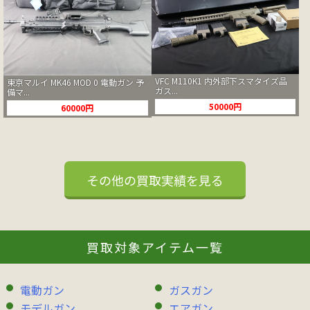
VFC M110K1 内外部下スマタイズ品
東京マルイ MK46 MOD 0 電動ガン 予
ガス...
備マ...
50000円
60000円
その他の買取実績を見る
買取対象アイテム一覧
電動ガン
ガスガン
モデルガン
エアガン