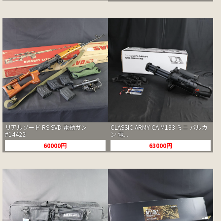
リアルソード RS SVD 電動ガン
CLASSIC ARMY CA M133 ミニ バルカ
#14422
ン 電...
60000円
63000円