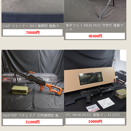
東京マルイ Mk46 MOD 次世代 電動ガ
G&P ストーナー M63 機関銃 電動ガ...
ン #...
70000円
45000円
VFC MK48 MOD1 電動ガン #12893
A&K PKP ペチェネグ 汎用機関銃 電...
30000円
51000円