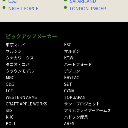
C.A.T
SAFARILAND
NIGHT FORCE
LONDON TWOER
ピックアップメーカー
東京マルイ
KSC
マルシン
マルゼン
タナカワークス
K.T.W.
タニオ・コバ
ハートフォード
クラウンモデル
デジコン
MGC
KRYTAC
G&G
S&T
LCT
CYMA
WESTERN ARMS
TOP JAPAN
CRAFT APPLE WORKS
サン・プロジェクト
SIIS
アサヒファイアーアームズ
KHC
ハドソン産業
BOLT
ARES