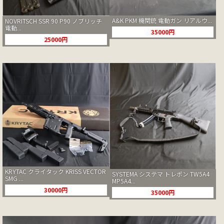
A&K PKM 機関銃 電動ガン リアルウ...
NOVRITSCH SSR 90 P90 ノブリッチ
電動...
35000円
25000円
KRYTAC クライタック KRISS VECTOR
SYSTEMA システマ トレポン TW5A4
SMG ...
MP5A4...
30000円
35000円