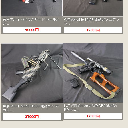
東京マルイ バイオハザード トールハ
CAT Versatile 10 AR 電動ガン エアソ
ン...
フ...
50000円
35000円
LCT VSS Vintorez SVD DRAGUNOV
東京マルイ MK46 MOD0 電動ガン マ
PO スコ...
ガジ...
37000円
37000円