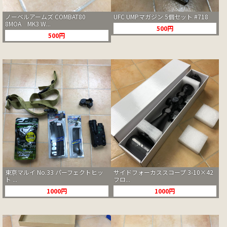
ノーベルアームズ COMBAT80
UFC UMPマガジン 5個セット #718
8MOA MK3 W...
500円
500円
東京マルイ No.33 パーフェクトヒッ
サイドフォーカススコープ 3-10×42
ト ...
フロ...
1000円
1000円