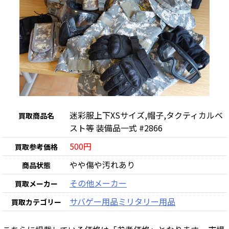
迷彩服上下XSサイズ,帽子,タクティカルベ
買取商品名
スト等 装備品一式 #2866
500円
買取参考価格
やや傷や汚れあり
商品状態
その他メーカー
買取メーカー
サバゲー用品
ミリタリー用品
買取カテゴリー