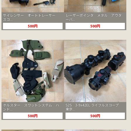
サイレンサー オートトレーサー
レーザーポインタ メタル アウタ
スコ...
ーバ...
500円
500円
ホルスター スワットシステム ハ
S2S 3-9x42EL ライフルスコープ
ンド...
東京...
500円
500円