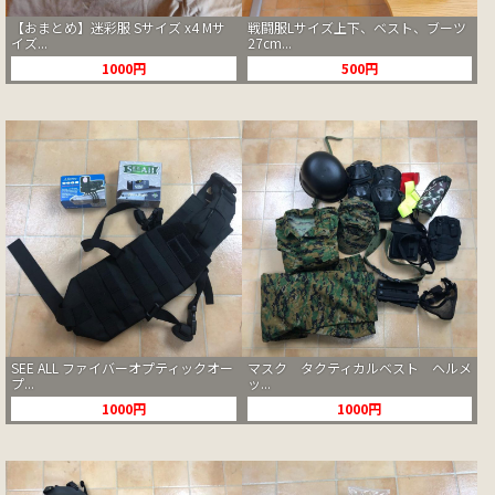
【おまとめ】迷彩服 Sサイズ x4 Mサ
戦闘服Lサイズ上下、ベスト、ブーツ
イズ...
27cm...
1000円
500円
SEE ALL ファイバーオプティックオー
マスク タクティカルベスト ヘルメ
プ...
ッ...
1000円
1000円