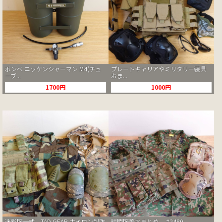
ボンベ ニッケンシャーマン M4(チュ
プレートキャリアやミリタリー装具
ーブ...
おま...
1700円
1000円
迷彩服一式、TAD GEAR ナイロン製防
戦闘服等おまとめ #2480