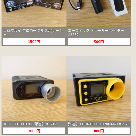
東京マルイ プロゴーグル 2点(レージ
エーステック トレーサー ライター
ャ...
#3352
1500円
500円
XCORTECH X3200 弾速計 #3212
弾速計 XCORTECH X3200 MK3 #2975
2000円
800円