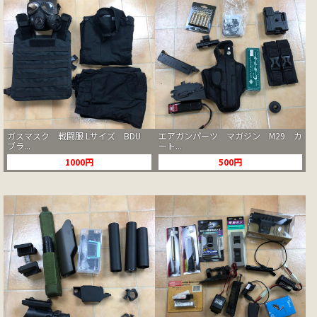
ガスマスク 戦闘服 Lサイズ BDU
エアガンパーツ マガジン M29 カ
ブラ...
ート...
1000円
500円