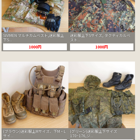
SIVIMEN マルチカムベスト,迷彩服上
迷彩服上下Sサイズ, タクティカルベ
下S...
スト...
1000円
1000円
(ブラウン)迷彩服上Mサイズ、下M・L
(グリーン)迷彩服上下サイズ
サイ...
170~176,ジ...