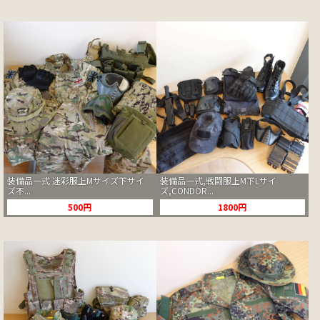
装備品一式 迷彩服上Mサイズ下サイ
装備品一式,戦闘服上M下Lサイ
ズ不...
ズ,CONDOR...
500円
1800円