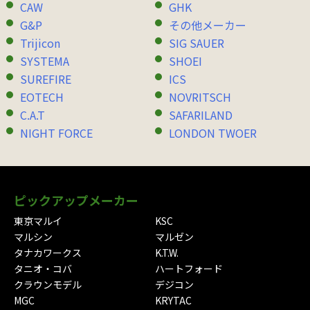
CAW
GHK
G&P
その他メーカー
Trijicon
SIG SAUER
SYSTEMA
SHOEI
SUREFIRE
ICS
EOTECH
NOVRITSCH
C.A.T
SAFARILAND
NIGHT FORCE
LONDON TWOER
ピックアップメーカー
東京マルイ
KSC
マルシン
マルゼン
タナカワークス
K.T.W.
タニオ・コバ
ハートフォード
クラウンモデル
デジコン
MGC
KRYTAC