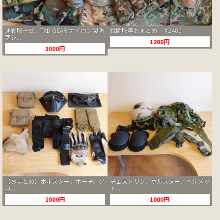
迷彩服一式、TAD GEAR ナイロン製防
戦闘服等おまとめ #2480
寒ジ...
1200円
3000円
【おまとめ】ホルスター、ポーチ、グ
チェストリグ、ホルスター、ヘルメッ
ロ...
ト...
1000円
1000円