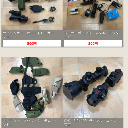
サイレンサー オートトレーサー
レーザーポインタ メタル アウタ
スコ...
ーバ...
500円
500円
ホルスター スワットシステム ハ
S2S 3-9x42EL ライフルスコープ
ンド...
東京...