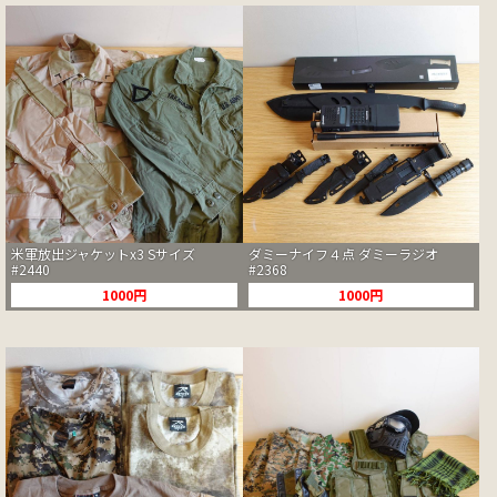
米軍放出ジャケットx3 Sサイズ
ダミーナイフ４点 ダミーラジオ
#2440
#2368
1000円
1000円