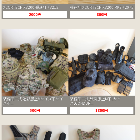
XCORTECH X3200 弾速計 #3212
弾速計 XCORTECH X3200 MK3 #2975
2000円
800円
装備品一式 迷彩服上Mサイズ下サイ
装備品一式,戦闘服上M下Lサイ
ズ不...
ズ,CONDOR...
500円
1800円