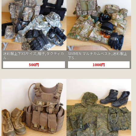
迷彩服上下XSサイズ,帽子,タクティカ
SIVIMEN マルチカムベスト,迷彩服上
ル...
下S...
500円
1000円