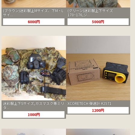
(ブラウン)迷彩服上Mサイズ、下M・L
(グリーン)迷彩服上下サイズ
サイ...
170~176,ジ...
6000円
5000円
迷彩服上下Sサイズ,ガスマスク等ミリ
XCORETECH 弾速計 #2571
タ...
1200円
1000円