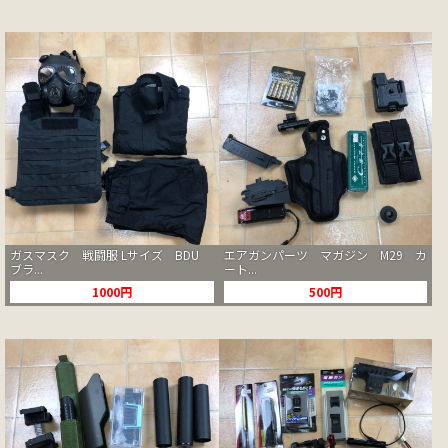
ガスマスク 戦闘服 Lサイズ BDU
エアガンパーツ マガジン M29 カ
ブラ...
ート...
1000円
500円