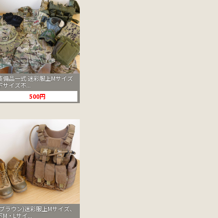
装備品一式 迷彩服上Mサイズ
下サイズ不...
500円
(ブラウン)迷彩服上Mサイズ、
下M・Lサイ...