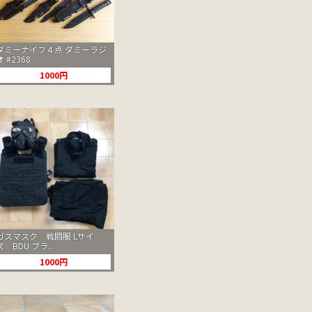
ダミーナイフ４点 ダミーラジ
オ #2368
1000円
ガスマスク 戦闘服 Lサイ
ズ BDU ブラ...
1000円