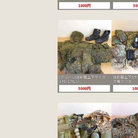
1800円
5
(グリーン)迷彩服上下サイズ
迷彩服上下Sサ
170~176,ジ...
ク等ミリタ...
5000円
10