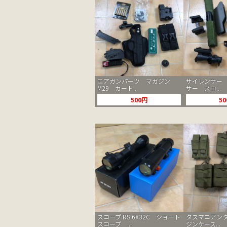
エアガンパーツ マガジン
サイレンサー
M29 カート...
サー スコ...
500円
5
スコープ RS 6X32C ショート
タスマニアン
スコープ ...
ジンケース...