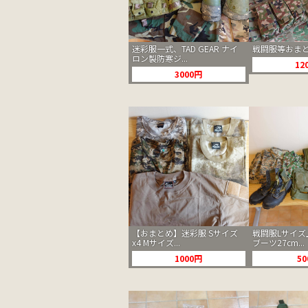
迷彩服一式、TAD GEAR ナイ
戦闘服等おまと
ロン製防寒ジ...
12
3000円
【おまとめ】迷彩服 Sサイズ
戦闘服Lサイズ
x4 Mサイズ...
ブーツ27cm...
1000円
5