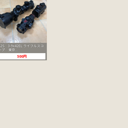
S2S 3-9x42EL ライフルスコ
ープ 東京...
500円