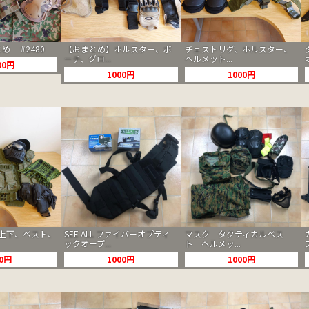
め #2480
【おまとめ】ホルスター、ポ
チェストリグ、ホルスター、
ーチ、グロ...
ヘルメット...
00円
1000円
1000円
上下、ベスト、
SEE ALL ファイバーオプティ
マスク タクティカルベス
ックオープ...
ト ヘルメッ...
00円
1000円
1000円