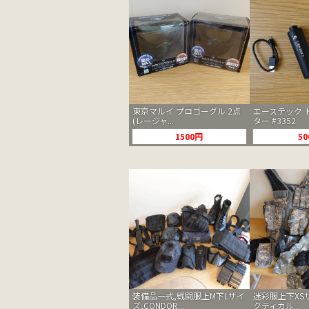
東京マルイ プロゴーグル 2点
エーステック 
(レージャ...
ター #3352
1500円
5
装備品一式,戦闘服上M下Lサイ
迷彩服上下XS
ズ,CONDOR...
クティカル...