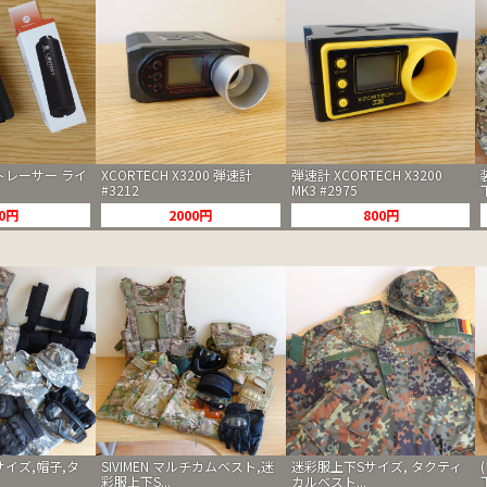
トレーサー ライ
XCORTECH X3200 弾速計
弾速計 XCORTECH X3200
#3212
MK3 #2975
00円
2000円
800円
サイズ,帽子,タ
SIVIMEN マルチカムベスト,迷
迷彩服上下Sサイズ, タクティ
彩服上下S...
カルベスト...