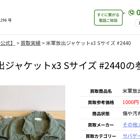
すぐに繋がる
296 号
電話ご相談
【公式】
>
買取実績
>
米軍放出ジャケットx3 Sサイズ #2440
ジャケットx3 Sサイズ #2440
米軍放出
買取商品名
1000円
買取参考価格
傷や汚
商品状態
その他
買取メーカー
サバゲ
買取カテゴリー