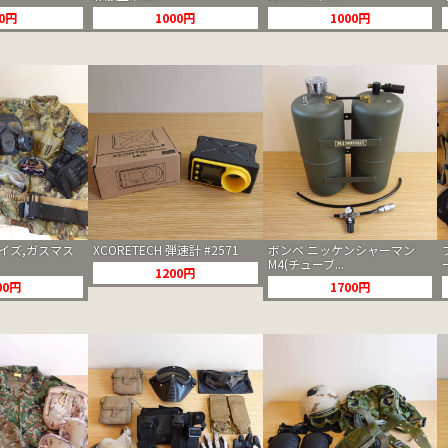
00円
1000円
1000円
イズ,ガスマス
XCORETECH 弾速計 #2571
ボンベ ニッケンシャーマン
M4(チューブ...
1200円
00円
1700円