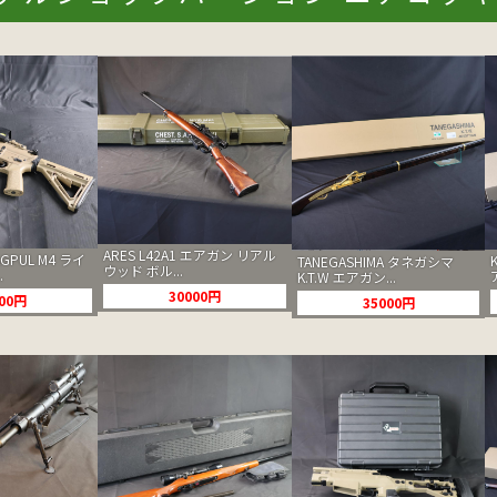
ARES L42A1 エアガン リアル
AGPUL M4 ライ
TANEGASHIMA タネガシマ
ウッド ボル...
.
K.T.W エアガン...
30000円
000円
35000円