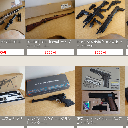
 MS700-DE エ
DOUBLE BELL kar98k ライブ
おまとめ対象年令10才以上 ソ
.
カート式 エ...
ップモッド...
00円
6000円
1000円
 エアコキ スナ
マルゼン ＡＰＳ－１グラン
東京マルイ ハイグレードエア
ドマスター ...
コッキング...