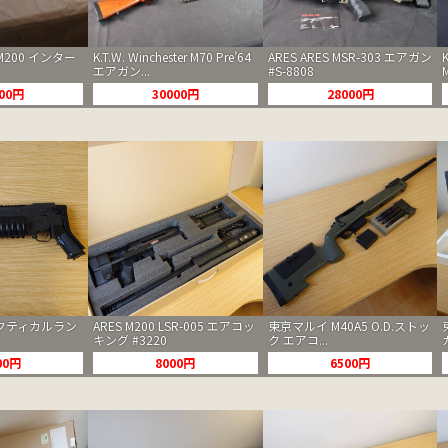
c M200 インター
K.T.W. Winchester M70 Pre’64
ARES ARES MSR-303 エアガン
エアガン...
#S-8808
000円
30000円
28000円
クティカルラン
ARES M200 LSR-005 エアコッ
東京マルイ M40A5 O.D.ストッ
キング #3220
ク エアコ...
00円
8000円
6500円