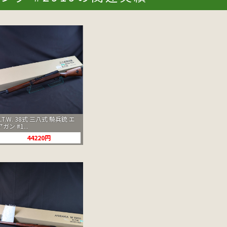
K.T.W. 38式 三八式 騎兵銃 エ
アガン #1...
44220円