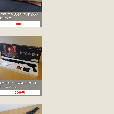
K.T.W. 三八式歩兵銃 ARISAKA
M1905 エ...
31000円
東京マルイ SPAS12ショット
ガン エアー...
2000円