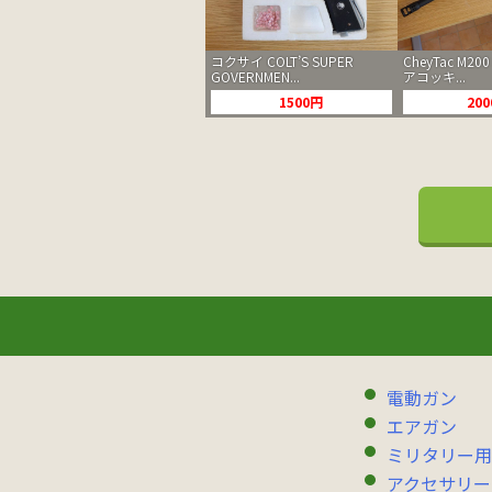
コクサイ COLT’S SUPER
CheyTac M200 
GOVERNMEN...
アコッキ...
1500円
20
電動ガン
エアガン
ミリタリー用
アクセサリー