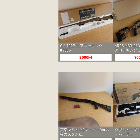
CM.702B エアコッキング
ARES MSR-013
#3005
アコッキング ..
3000円
70
東京マルイ M3スーパー90(外
ダブルイーグル
装カスタム)...
イパーラ...