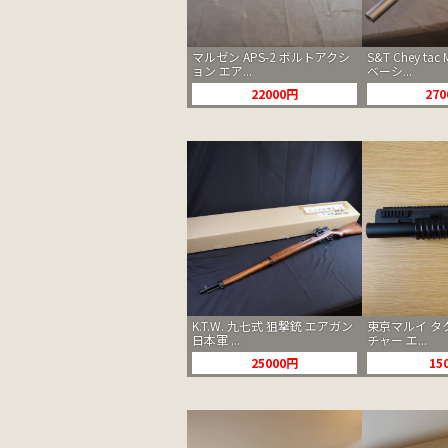
マルゼン APS-2 ボルトアクシ
S&T Chey ta
ョン エア...
ベーシ...
22000円
27
K.T.W. 九七式 狙撃銃 エアガン
東京マルイ タ
日本軍 ...
チャー エ...
25000円
15