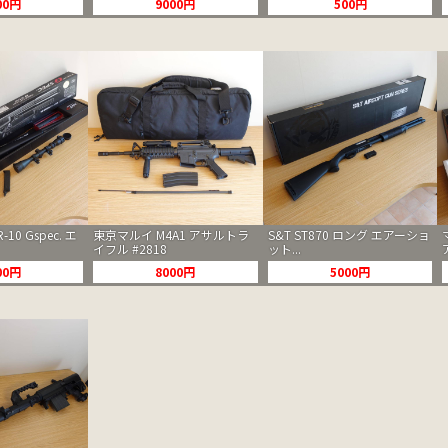
00円
9000円
500円
10 Gspec. エ
東京マルイ M4A1 アサルトラ
S&T ST870 ロング エアーショ
イフル #2818
ット...
00円
8000円
5000円