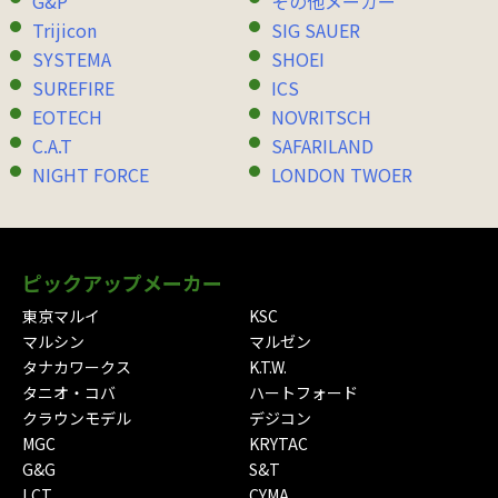
G&P
その他メーカー
Trijicon
SIG SAUER
SYSTEMA
SHOEI
SUREFIRE
ICS
EOTECH
NOVRITSCH
C.A.T
SAFARILAND
NIGHT FORCE
LONDON TWOER
ピックアップメーカー
東京マルイ
KSC
マルシン
マルゼン
タナカワークス
K.T.W.
タニオ・コバ
ハートフォード
クラウンモデル
デジコン
MGC
KRYTAC
G&G
S&T
LCT
CYMA