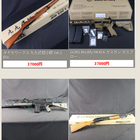
GUNS Modify HK416 ガスガン ガスブ
タナカワークス 九九式短小銃 Ver.2
ロー...
Bla...
37000円
37000円