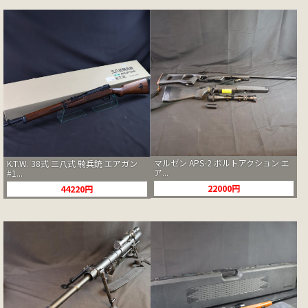
マルゼン APS-2 ボルトアクション エ
K.T.W. 38式 三八式 騎兵銃 エアガン
ア...
#1...
22000円
44220円