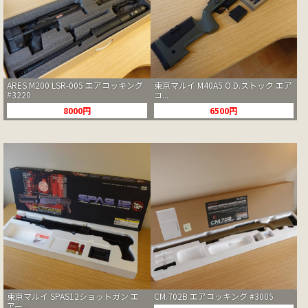
ARES M200 LSR-005 エアコッキング
東京マルイ M40A5 O.D.ストック エア
#3220
コ...
8000円
6500円
東京マルイ SPAS12ショットガン エ
CM.702B エアコッキング #3005
アー...