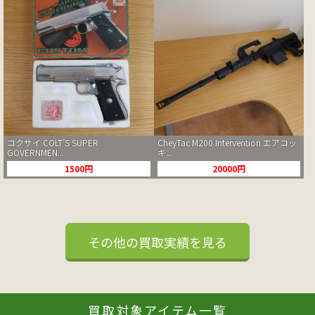
コクサイ COLT’S SUPER
CheyTac M200 Intervention エアコッ
GOVERNMEN...
キ...
1500円
20000円
その他の買取実績を見る
買取対象アイテム一覧