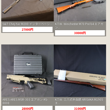
S&T Chey tac M200 インターベーシ...
K.T.W. Winchester M70 Pre’64 エアガ
ン...
27000円
30000円
ARES ARES MSR-303 エアガン #S-
K.T.W. 三八式歩兵銃 ARISAKA M1905
8808
エ...
28000円
31000円