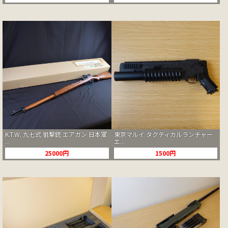
K.T.W. 九七式 狙撃銃 エアガン 日本軍
東京マルイ タクティカルランチャー
...
エ...
25000円
1500円