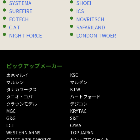
SYSTEMA
SHOEI
SUREFIRE
ICS
EOTECH
NOVRITSCH
C.A.T
SAFARILAND
NIGHT FORCE
LONDON TWOER
ピックアップメーカー
東京マルイ
KSC
マルシン
マルゼン
タナカワークス
K.T.W.
タニオ・コバ
ハートフォード
クラウンモデル
デジコン
MGC
KRYTAC
G&G
S&T
LCT
CYMA
WESTERN ARMS
TOP JAPAN
CRAFT APPLE WORKS
サン・プロジェクト