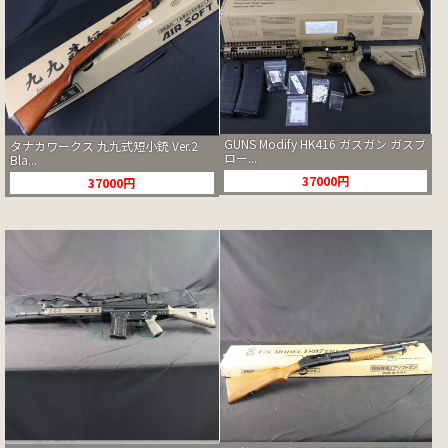
GUNS Modify HK416 ガスガン ガスブ
タナカワークス 九九式短小銃 Ver.2
ロー...
Bla...
37000円
37000円