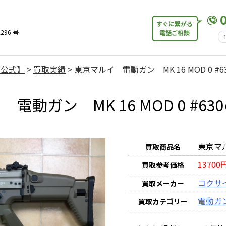
すぐに繋がる
296 号
電話ご相談
【公式】
>
買取実績
>
東京マルイ 電動ガン MK 16 MOD 0 #6
電動ガン MK 16 MOD 0 #6
東京マル
買取商品名
13700
買取参考価格
コクサ
買取メーカー
電動ガ
買取カテゴリー