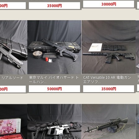
30000円
35000円
000円
東京マルイ バイオハザード ト
CAT Versatile 10 AR 電動ガン
ord リアルソード
ールハン...
エアソフ...
50000円
35000円
000円