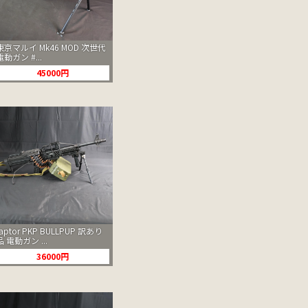
東京マルイ Mk46 MOD 次世代
電動ガン #...
45000円
raptor PKP BULLPUP 訳あり
品 電動ガン ...
36000円