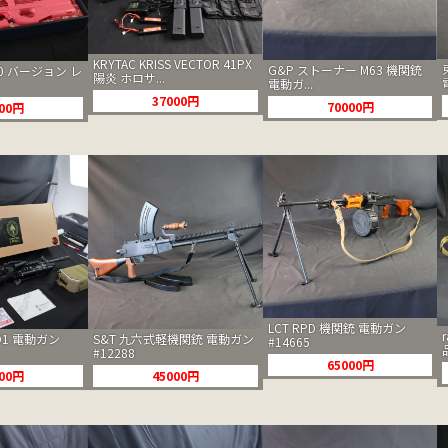
KRYTAC KRISS VECTOR 41PX
G&P ストーナー M63 機関銃
0 バージョン レ
陽炎 ホロサ...
電動ガ...
37000円
70000円
000円
LCT RPD 機関銃 電動ガン
S&T 九六式軽機関銃 電動ガン
OD1 電動ガン
#14665
#12288
65000円
45000円
000円