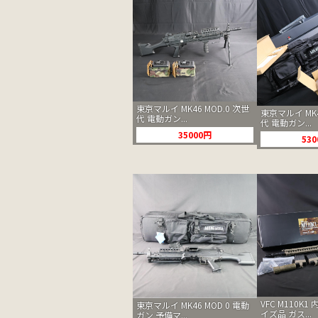
東京マルイ MK46 MOD.0 次世
東京マルイ MK4
代 電動ガン...
代 電動ガン...
35000円
53
VFC M110K
東京マルイ MK46 MOD 0 電動
イズ品 ガス...
ガン 予備マ...