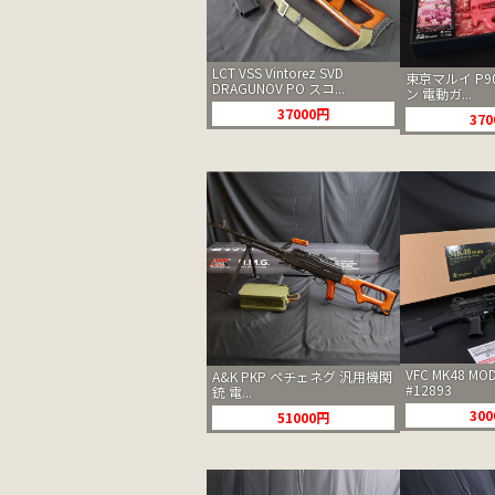
LCT VSS Vintorez SVD
東京マルイ P9
DRAGUNOV PO スコ...
ン 電動ガ...
37000円
37
VFC MK48 M
A&K PKP ペチェネグ 汎用機関
#12893
銃 電...
30
51000円