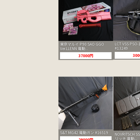
LCT VSS PS
東京マルイ P90 SAO GGO
#13249
Ver.LLENN 電動...
30
37000円
S&T MG42 電動ガン #16519
NOVRITSCH S
リッチ 電動...
29000円