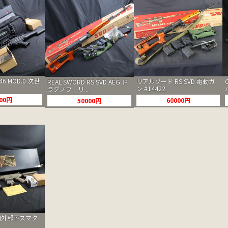
6 MOD.0 次世
リアルソード RS SVD 電動ガ
REAL SWORD RS SVD AEG ド
ン #14422
ラグノフ リ...
000円
60000円
50000円
1 内外部下スマタ