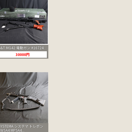
S&T MG42 電動ガン #16724
30000円
SYSTEMA システマ トレポン
TW5A4 MP5A4...