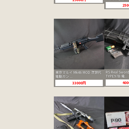
25
RS Real Sw
東京マルイ Mk46 MOD 次世代
TYPE97B 電...
電動ガン ...
40
33000円