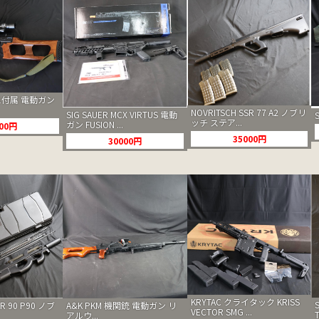
O-1付属 電動ガン
NOVRITSCH SSR 77 A2 ノブリ
SIG SAUER MCX VIRTUS 電動
ッチ ステア...
ガン FUSION ...
000円
35000円
30000円
KRYTAC クライタック KRISS
A&K PKM 機関銃 電動ガン リ
SR 90 P90 ノブ
VECTOR SMG ...
アルウ...