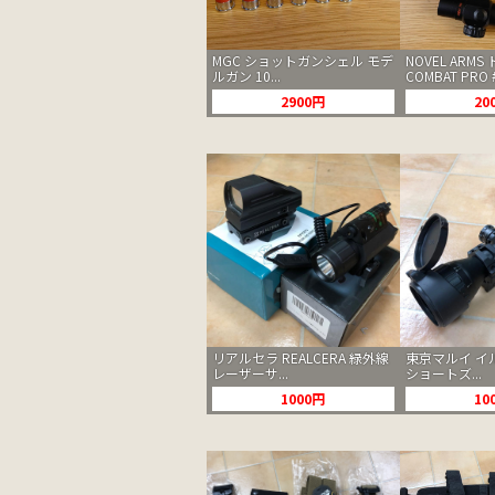
MGC ショットガンシェル モデ
NOVEL ARM
ルガン 10...
COMBAT PRO 
2900円
20
リアルセラ REALCERA 緑外線
東京マルイ イ
レーザーサ...
ショートズ...
1000円
10