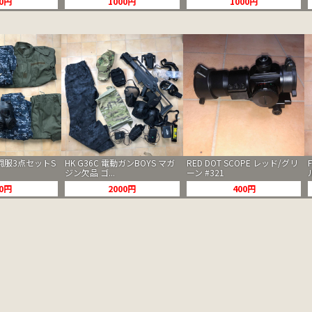
00円
1000円
1000円
闘服3点セットS
HK G36C 電動ガンBOYS マガ
RED DOT SCOPE レッド/グリ
ジン欠品 ゴ...
ーン #321
00円
2000円
400円