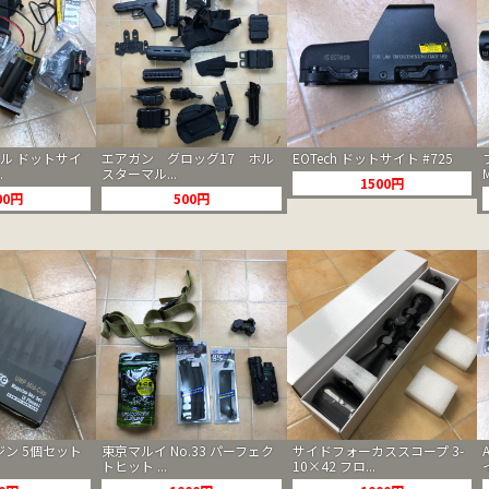
カル ドットサイ
エアガン グロッグ17 ホル
EOTech ドットサイト #725
.
スターマル...
1500円
00円
500円
ガジン 5個セット
東京マルイ No.33 パーフェク
サイドフォーカススコープ 3-
トヒット ...
10×42 フロ...