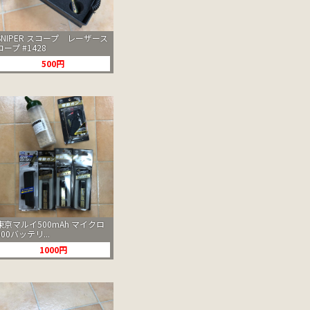
SNIPER スコープ レーザース
コープ #1428
500円
東京マルイ500mAh マイクロ
500バッテリ...
1000円