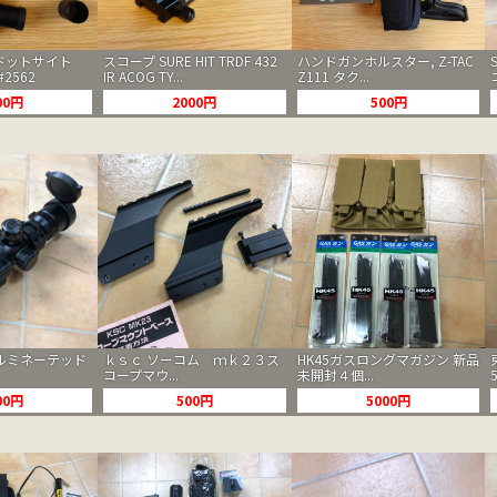
S ドットサイト
スコープ SURE HIT TRDF 432
ハンドガンホルスター, Z-TAC
#2562
IR ACOG TY...
Z111 タク...
00円
2000円
500円
ルミネーテッド
ｋｓｃ ソーコム ｍｋ２３ス
HK45ガスロングマガジン 新品
コープマウ...
未開封４個...
00円
500円
5000円