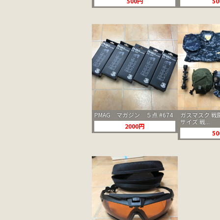
500円
5
PMAG マガジン ５点 #674
ガスマスク 戦
サイズ 戦...
2000円
5