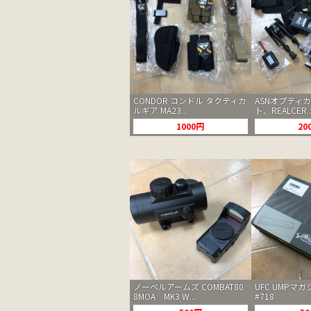
CONDOR コンドル タクティカ
ASNオプティ
ルギア MA23...
ト、REALCER..
1000円
20
ノーベルアームズ COMBAT80
UFC UMPマ
8MOA MK3 W...
#718