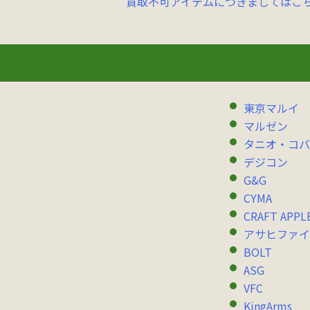
買取不可アイテムにつきましてはこ
東京マルイ
マルゼン
タニオ・コバ
デジコン
G&G
CYMA
CRAFT APPL
アサヒファイ
BOLT
ASG
VFC
KingArms