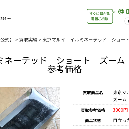
すぐに繋がる
296 号
電話ご相談
【公式】
>
買取実績
>
東京マルイ イルミネーテッド ショート 
ネーテッド ショート ズーム ス
参考価格
東京マ
買取商品名
ズーム 
3000円
買取参考価格
目立っ
商品状態