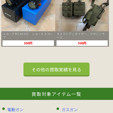
スコープ RS 6X32C ショートスコー
タスマニアンタイガー マガジンケ
プ ...
ース...
500円
500円
その他の買取実績を見る
買取対象アイテム一覧
電動ガン
ガスガン