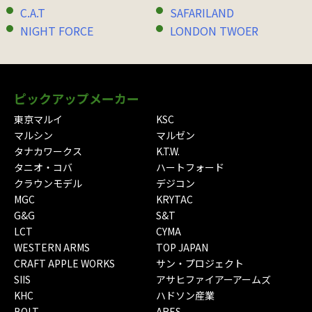
C.A.T
SAFARILAND
NIGHT FORCE
LONDON TWOER
ピックアップメーカー
東京マルイ
KSC
マルシン
マルゼン
タナカワークス
K.T.W.
タニオ・コバ
ハートフォード
クラウンモデル
デジコン
MGC
KRYTAC
G&G
S&T
LCT
CYMA
WESTERN ARMS
TOP JAPAN
CRAFT APPLE WORKS
サン・プロジェクト
SIIS
アサヒファイアーアームズ
KHC
ハドソン産業
BOLT
ARES