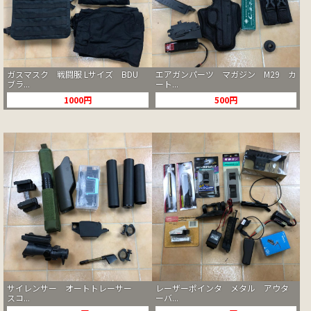
ガスマスク 戦闘服 Lサイズ BDU
エアガンパーツ マガジン M29 カ
ブラ...
ート...
1000円
500円
サイレンサー オートトレーサー
レーザーポインタ メタル アウタ
スコ...
ーバ...