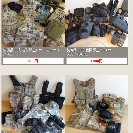
装備品一式 迷彩服上Mサイズ下サイ
装備品一式,戦闘服上M下Lサイ
ズ不...
ズ,CONDOR...
500円
1800円