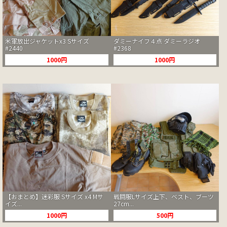
米軍放出ジャケットx3 Sサイズ
ダミーナイフ４点 ダミーラジオ
#2440
#2368
1000円
1000円
【おまとめ】迷彩服 Sサイズ x4 Mサ
戦闘服Lサイズ上下、ベスト、ブーツ
イズ...
27cm...
1000円
500円