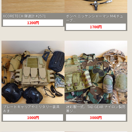
XCORETECH 弾速計 #2571
ボンベ ニッケンシャーマン M4(チュ
ーブ...
1200円
1700円
プレートキャリアやミリタリー装具
迷彩服一式、TAD GEAR ナイロン製防
おま...
寒ジ...
1000円
3000円