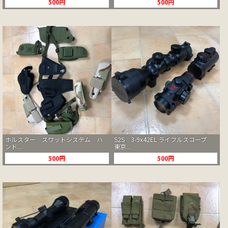
500円
500円
ホルスター スワットシステム ハ
S2S 3-9x42EL ライフルスコープ
ンド...
東京...
500円
500円