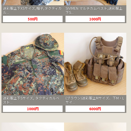
迷彩服上下XSサイズ,帽子,タクティカ
SIVIMEN マルチカムベスト,迷彩服上
ル...
下S...
500円
1000円
迷彩服上下Sサイズ, タクティカルベ
(ブラウン)迷彩服上Mサイズ、下M・L
スト...
サイ...
1000円
6000円