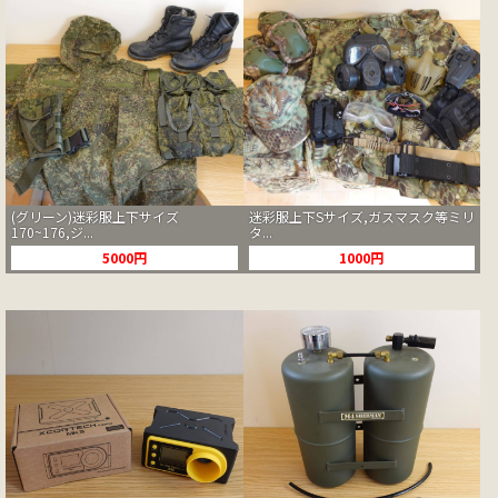
(グリーン)迷彩服上下サイズ
迷彩服上下Sサイズ,ガスマスク等ミリ
170~176,ジ...
タ...
5000円
1000円