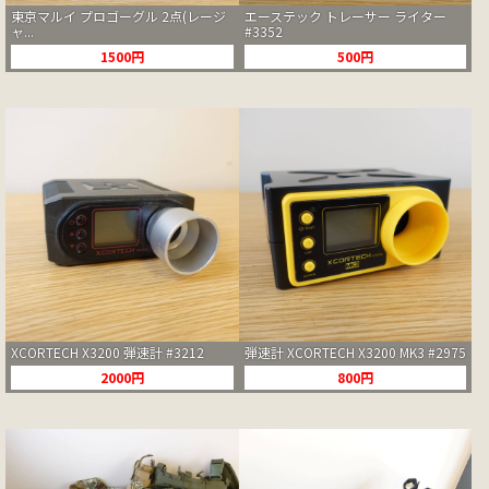
東京マルイ プロゴーグル 2点(レージ
エーステック トレーサー ライター
ャ...
#3352
1500円
500円
XCORTECH X3200 弾速計 #3212
弾速計 XCORTECH X3200 MK3 #2975
2000円
800円