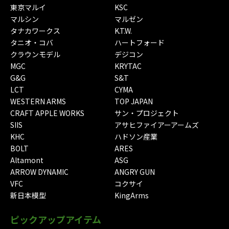
東京マルイ
KSC
マルシン
マルゼン
タナカワークス
K.T.W.
タニオ・コバ
ハートフォード
クラウンモデル
デジコン
MGC
KRYTAC
G&G
S&T
LCT
CYMA
WESTERN ARMS
TOP JAPAN
CRAFT APPLE WORKS
サン・プロジェクト
SIIS
アサヒファイアーアームズ
KHC
ハドソン産業
BOLT
ARES
Altamont
ASG
ARROW DYNAMIC
ANGRY GUN
VFC
コクサイ
新日本模型
KingArms
ピックアップアイテム