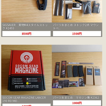
SIGSAUER 実物M4スタイルストッ
パーツおまとめ ストック2点 マウン
ク #2493
トベ...
8500円
1500円
SOCOM GEAR MAGAZINE LANCER
パーツおまとめ マガジン等 #2362
190 RD MID...
1000円