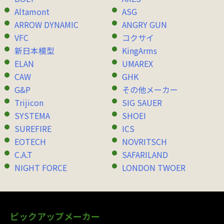
Altamont
ASG
ARROW DYNAMIC
ANGRY GUN
VFC
コクサイ
新日本模型
KingArms
ELAN
UMAREX
CAW
GHK
G&P
その他メーカー
Trijicon
SIG SAUER
SYSTEMA
SHOEI
SUREFIRE
ICS
EOTECH
NOVRITSCH
C.A.T
SAFARILAND
NIGHT FORCE
LONDON TWOER
ピックアップメーカー