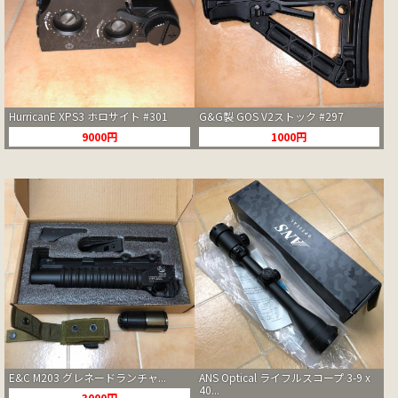
HurricanE XPS3 ホロサイト #301
G&G製 GOS V2ストック #297
9000円
1000円
E&C M203 グレネードランチャ...
ANS Optical ライフルスコープ 3-9 x
40...
3000円