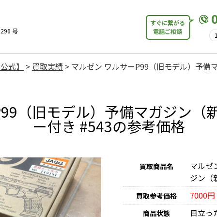
すぐに繋がる
296 号
電話ご相談
【公式】
>
買取実績
>
マルゼン ワルサーP99（旧モデル）予備
P99（旧モデル）予備マガジン（
ー付き #543の参考価格
マルゼ
買取商品名
ジン（新
7000円
買取参考価格
目立っ
商品状態