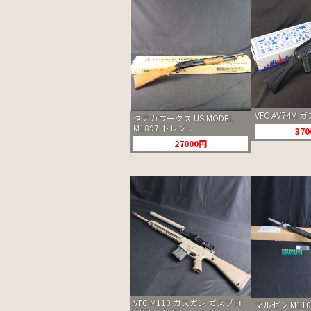
VFC AV74M 
タナカワークス US MODEL
M1897 トレン...
37
27000円
VFC M110 ガスガン ガスブロ
マルゼン M11