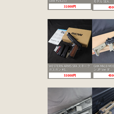
GBB #16253
モデル SEA...
31000円
45
WESTERN ARMS SFA スネーク
GHK Mk18 M
ガスガン #S...
ン JP Ver ダ...
53000円
45