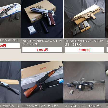
ガスガン #13993
WESTERN ARMS WA コルト ガ
SIG SAUER APFG MCX SPEAR
バメント ス...
LT 9in SBR C...
000円
37000円
50000円
GHK AKM V3 Co2 ガスガン
00 世田谷ベース
VFC M249 ミニミ MINIMI ガス