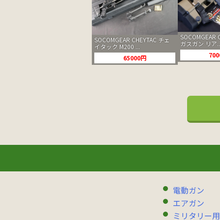
SOCOMGEAR C
SOCOMGEAR CHEYTAC チェ
ガスガン リア..
イタック M200 ...
70
65000円
電動ガン
エアガン
ミリタリー用