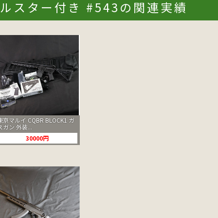
ルスター付き #543の関連実績
東京マルイ CQBR BLOCK1 ガ
スガン 外装...
30000円