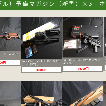
デル）予備マガジン（新型）×3 ホ
ーアームズ ワ
VFC HK MP5K PDW ガスガン
FALCON TOYS TTI TR-1 ガスガ
500円
#17708
ン M4 MWS ...
24000円
45000円