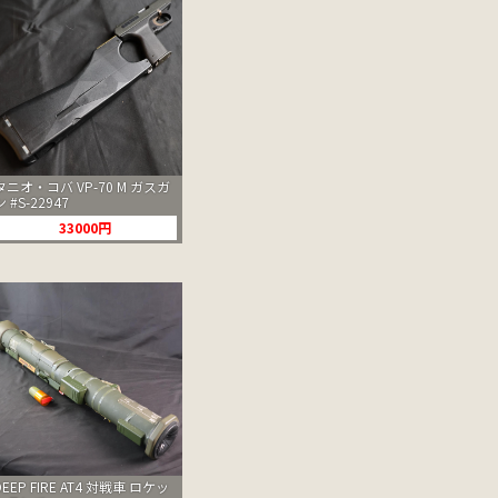
タニオ・コバ VP-70 M ガスガ
ン #S-22947
33000円
DEEP FIRE AT4 対戦車 ロケッ