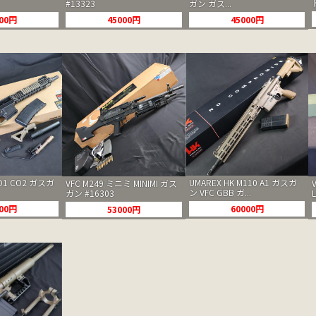
#13323
ガン ガス...
45000円
000円
45000円
OD1 CO2 ガスガ
UMAREX HK M110 A1 ガスガ
VFC M249 ミニミ MINIMI ガス
ン VFC GBB ガ...
ガン #16303
L
000円
60000円
53000円