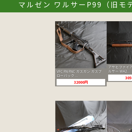
マルゼン ワルサーP99（旧モ
アサヒファイア
ルサー WA2...
VFC FN FNC ガスガン ガスブ
ローバック ...
30
32000円