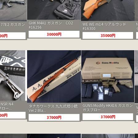
GHK M4A1 ガスガン CO2
WE WE m14 リアルウッド
177E2 ガスガン
#16256
#16300
30000円
35000円
000円
 NSR N4
GUNS Modify HK416 ガスガン
タナカワークス 九九式短小銃
ロー...
ガスブロー...
Ver.2 Bla...
000円
37000円
37000円