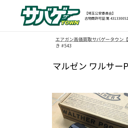
【埼玉公安委員会】
古物商許可証:第 431330052
エアガン高価買取サバゲータウン
き #543
マルゼン ワルサー