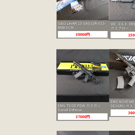
G&G LevAR 15 GAS-LVR-015-
WE コルト XM
BNB-ECM ...
ガスブロー...
30000円
15
EMG NOVESKE
EMG T8 DD PDW ガスガン
DEVGRU ガスブ
Daniel Defense...
36
37000円