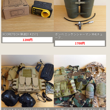
XCORETECH 弾速計 #2571
ボンベ ニッケンシャーマン M4(チュ
ーブ...
1200円
1700円
プレートキャリアやミリタリー装具
迷彩服一式、TAD GEAR ナイロン製防