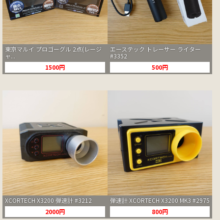
東京マルイ プロゴーグル 2点(レージ
エーステック トレーサー ライター
ャ...
#3352
1500円
500円
XCORTECH X3200 弾速計 #3212
弾速計 XCORTECH X3200 MK3 #2975
2000円
800円