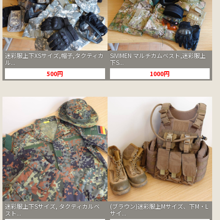
迷彩服上下XSサイズ,帽子,タクティカ
SIVIMEN マルチカムベスト,迷彩服上
ル...
下S...
500円
1000円
迷彩服上下Sサイズ, タクティカルベ
(ブラウン)迷彩服上Mサイズ、下M・L
スト...
サイ...