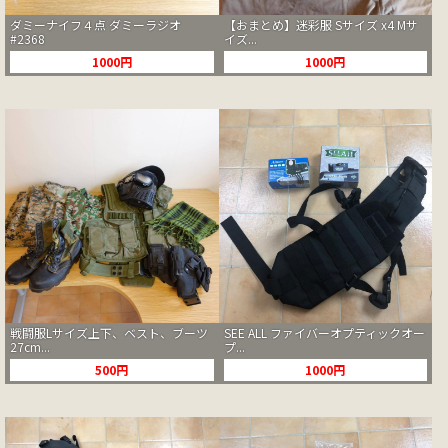
ダミーナイフ４点 ダミーラジオ
【おまとめ】迷彩服 Sサイズ x4 Mサ
#2368
イズ...
1000円
1000円
戦闘服Lサイズ上下、ベスト、ブーツ
SEE ALL ファイバーオプティックオー
27cm...
プ...
500円
1000円