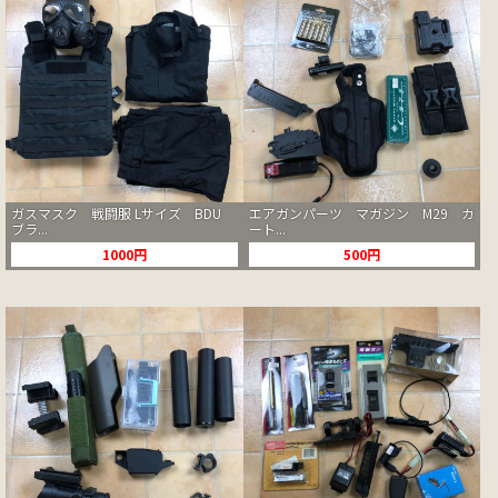
ガスマスク 戦闘服 Lサイズ BDU
エアガンパーツ マガジン M29 カ
ブラ...
ート...
1000円
500円