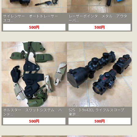
サイレンサー オートトレーサー
レーザーポインタ メタル アウタ
スコ...
ーバ...
500円
500円
ホルスター スワットシステム ハ
S2S 3-9x42EL ライフルスコープ
ンド...
東京...
500円
500円