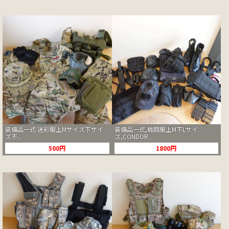
装備品一式 迷彩服上Mサイズ下サイ
装備品一式,戦闘服上M下Lサイ
ズ不...
ズ,CONDOR...
500円
1800円