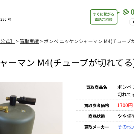
すぐに繋がる
296 号
電話ご相談
【公式】
>
買取実績
>
ボンベ ニッケンシャーマン M4(チューブが切
ーマン M4(チューブが切れてる)
ボンベ 
買取商品名
切れてる)
1700円
買取参考価格
やや傷
商品状態
その他
買取メーカー