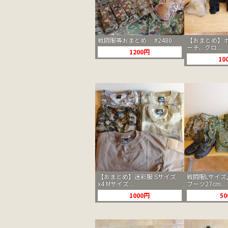
戦闘服等おまとめ #2480
【おまとめ】
ーチ、グロ...
1200円
10
【おまとめ】迷彩服 Sサイズ
戦闘服Lサイズ
x4 Mサイズ...
ブーツ27cm...
1000円
5