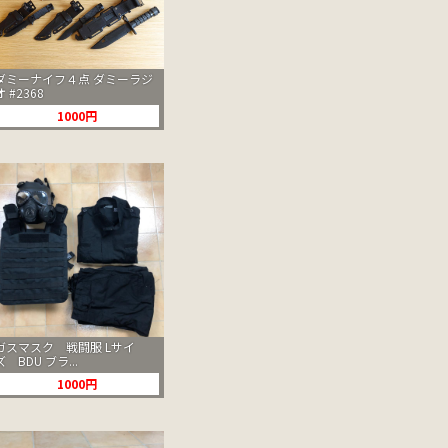
ダミーナイフ４点 ダミーラジ
オ #2368
1000円
ガスマスク 戦闘服 Lサイ
ズ BDU ブラ...
1000円