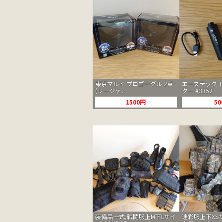
東京マルイ プロゴーグル 2点
エーステック 
(レージャ...
ター #3352
1500円
5
装備品一式,戦闘服上M下Lサイ
迷彩服上下XS