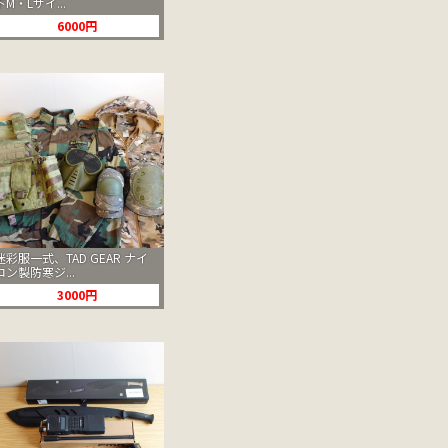
下M・Lサイ...
6000円
迷彩服一式、TAD GEAR ナイ
ロン製防寒ジ...
3000円