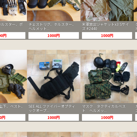
ホルスター、ポ
チェストリグ、ホルスター、
米軍放出ジャケットx3 Sサイ
ヘルメット...
ズ #2440
00円
1000円
1000円
上下、ベスト、
SEE ALL ファイバーオプティ
マスク タクティカルベス
ックオープ...
ト ヘルメッ...
00円
1000円
1000円