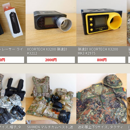
トレーサー ライ
XCORTECH X3200 弾速計
弾速計 XCORTECH X3200
#3212
MK3 #2975
00円
2000円
800円
サイズ,帽子,タ
SIVIMEN マルチカムベスト,迷
迷彩服上下Sサイズ, タクティ