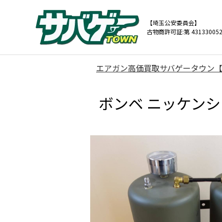
【埼玉公安委員会】
古物商許可証:第 431330052
エアガン高価買取サバゲータウン
ボンベ ニッケンシャ