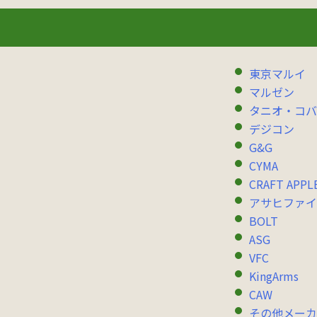
東京マルイ
マルゼン
タニオ・コバ
デジコン
G&G
CYMA
CRAFT APPL
アサヒファイ
BOLT
ASG
VFC
KingArms
CAW
その他メーカ