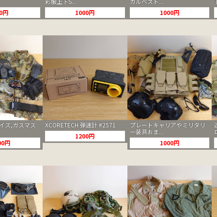
彩服上下S...
カルベスト...
00円
1000円
1000円
イズ,ガスマス
XCORETECH 弾速計 #2571
プレートキャリアやミリタリ
ー装具おま...
1200円
00円
1000円