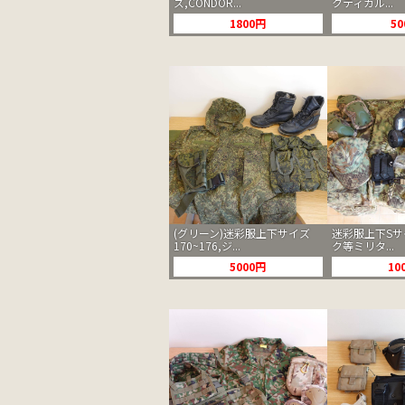
ズ,CONDOR...
クティカル...
1800円
5
(グリーン)迷彩服上下サイズ
迷彩服上下Sサ
170~176,ジ...
ク等ミリタ...
5000円
10