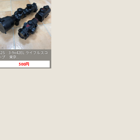
S2S 3-9x42EL ライフルスコ
ープ 東京...
500円