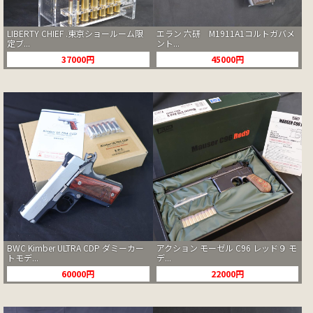
LIBERTY CHIEF .東京ショールーム限
エラン 六研 M1911A1コルトガバメ
定ブ...
ント...
37000円
45000円
BWC Kimber ULTRA CDP ダミーカー
アクション モーゼル C96 レッド９ モ
トモデ...
デ...
60000円
22000円