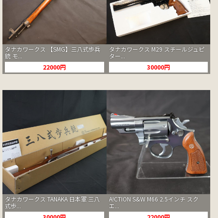
タナカワークス 【SMG】三八式歩兵
タナカワークス M29 スチールジュピ
銃 モ...
ター...
22000円
30000円
タナカワークス TANAKA 日本軍 三八
A!CTION S&W M66 2.5インチ スク
式歩...
エ...
30000円
22000円