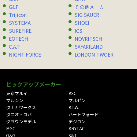
G&P
その他メーカー
Trijicon
SIG SAUER
SYSTEMA
SHOEI
SUREFIRE
ICS
EOTECH
NOVRITSCH
C.A.T
SAFARILAND
NIGHT FORCE
LONDON TWOER
ピックアップメーカー
東京マルイ
KSC
マルシン
マルゼン
タナカワークス
K.T.W.
タニオ・コバ
ハートフォード
クラウンモデル
デジコン
MGC
KRYTAC
G&G
S&T