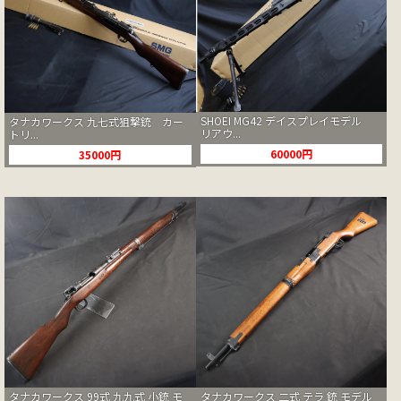
SHOEI MG42 デイスプレイモデル
タナカワークス 九七式狙撃銃 カー
リアウ...
トリ...
60000円
35000円
タナカワークス 99式 九九式 小銃 モ
タナカワークス 二式 テラ 銃 モデル