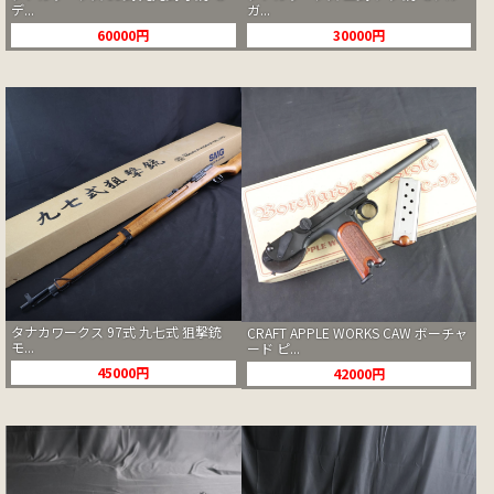
デ...
ガ...
60000円
30000円
タナカワークス 97式 九七式 狙撃銃
CRAFT APPLE WORKS CAW ボーチャ
モ...
ード ピ...
45000円
42000円