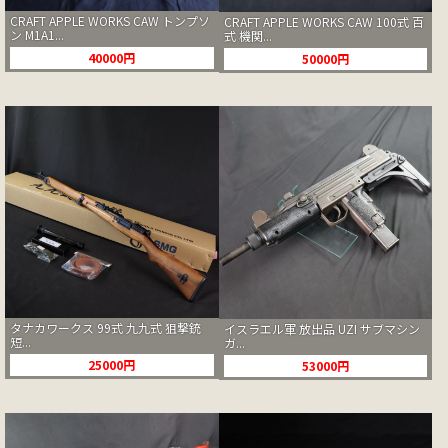
CRAFT APPLE WORKS CAW トンプソ
CRAFT APPLE WORKS CAW 100式 百
ン M1A1...
式 機関...
40000円
50000円
タナカワークス 99式 九九式 狙撃銃
イスラエル軍 放出品 UZI サブマシン
短...
ガ...
25000円
53000円